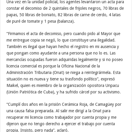
Una vez en la unidad policial, los agentes levantaron un acta para
constar el decomiso de 2 quintales de frijoles negros, 70 libras de
papas, 50 libras de boniato, 82 libras de carne de cerdo, 4 latas
de puré de tomate y 1 pesa (balanza).
“Firmamos el acta de decomiso, pero cuando pido al Mayor que
me entregue copia se negó, lo que constituye una ilegalidad.
También es ilegal que hayan hecho el registro en mi ausencia y
que pongan como ayudante a una persona que no lo es. Las
mercancías ocupadas fueron adquiridas legalmente y si no poseo
licencia comercial es porque la Oficina Nacional de la
Administración Tributaria (Onat) se niega a reintegrármela. Esta
situación no es nueva y tiene su trasfondo político”, expresó
Maikel, quien es miembro de la organización opositora Unpacu
(Unión Patriótica de Cuba), y ha sufrido cárcel por su activismo.
“Cumplí dos años en la prisión Cerámica Roja, de Camagüey por
una causa falsa preparada. Al salir me dirigí a la Onat para
recuperar mi licencia como trabajador por cuenta propia y me
dijeron que no tengo derecho a ejercer el trabajo por cuenta
propia. Insisto, pero nada”, aclaró.