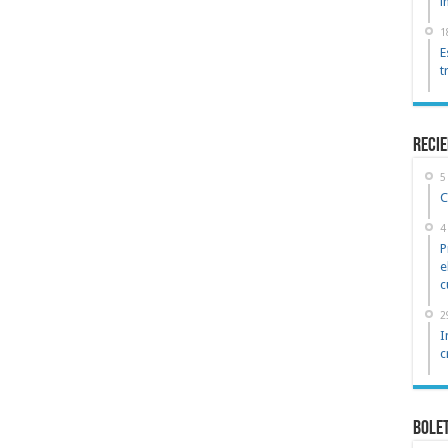
i
1
E
t
reci
5
C
4
P
e
c
2
I
c
Bole