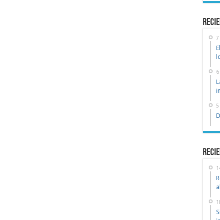
recie
7
E
l
6
L
i
5
D
Recie
1
R
a
1
S