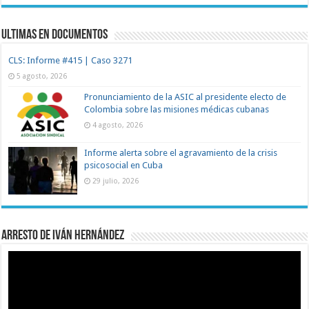
Ultimas en documentos
CLS: Informe #415 | Caso 3271
5 agosto, 2026
Pronunciamiento de la ASIC al presidente electo de
Colombia sobre las misiones médicas cubanas
4 agosto, 2026
Informe alerta sobre el agravamiento de la crisis
psicosocial en Cuba
29 julio, 2026
Arresto de Iván Hernández
Reproductor
de
vídeo