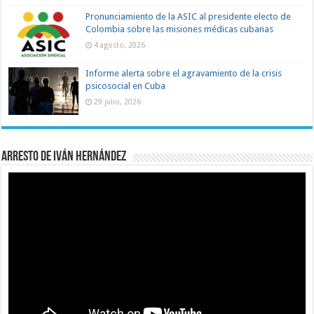
Pronunciamiento de la ASIC al presidente electo de
Colombia sobre las misiones médicas cubanas
4 agosto, 2026
Informe alerta sobre el agravamiento de la crisis
psicosocial en Cuba
29 julio, 2026
Arresto de Iván Hernández
Reproductor
de
vídeo