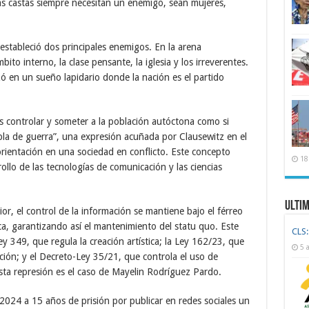
s castas siempre necesitan un enemigo, sean mujeres,
stableció dos principales enemigos. En la arena
bito interno, la clase pensante, la iglesia y los irreverentes.
nzó en un sueño lapidario donde la nación es el partido
es controlar y someter a la población autóctona como si
bla de guerra”, una expresión acuñada por Clausewitz en el
orientación en una sociedad en conflicto. Este concepto
18
ollo de las tecnologías de comunicación y las ciencias
Ulti
ior, el control de la información se mantiene bajo el férreo
, garantizando así el mantenimiento del statu quo. Este
CLS:
y 349, que regula la creación artística; la Ley 162/23, que
5 
ación; y el Decreto-Ley 35/21, que controla el uso de
esta represión es el caso de Mayelin Rodríguez Pardo.
024 a 15 años de prisión por publicar en redes sociales un