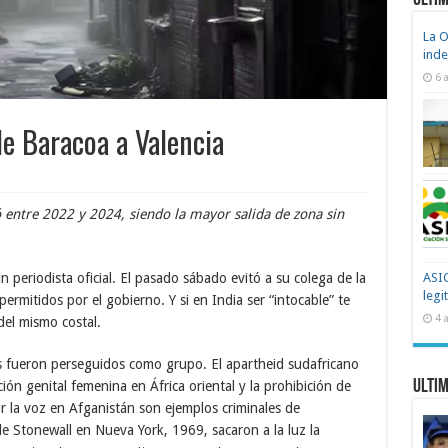
Ultim
La O
ind
6 
 de Baracoa a Valencia
entre 2022 y 2024, siendo la mayor salida de zona sin
n periodista oficial. El pasado sábado evitó a su colega de la
ASIC
legi
ermitidos por el gobierno. Y si en India ser “intocable” te
4 
del mismo costal.
díos fueron perseguidos como grupo. El apartheid sudafricano
Ultim
ción genital femenina en África oriental y la prohibición de
zar la voz en Afganistán son ejemplos criminales de
de Stonewall en Nueva York, 1969, sacaron a la luz la