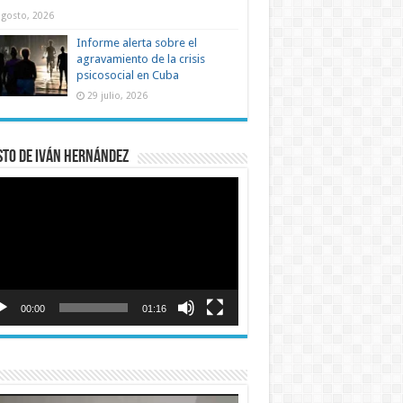
agosto, 2026
Informe alerta sobre el
agravamiento de la crisis
psicosocial en Cuba
29 julio, 2026
sto de Iván Hernández
roductor
o
00:00
01:16
roductor