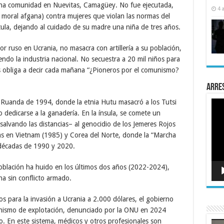
una comunidad en Nuevitas, Camagüey. No fue ejecutada,
4 
 moral afgana) contra mujeres que violan las normas del
tula, dejando al cuidado de su madre una niña de tres años.
or ruso en Ucrania, no masacra con artillería a su población,
yendo la industria nacional. No secuestra a 20 mil niños para
los obliga a decir cada mañana “¿Pioneros por el comunismo?
Arre
Ruanda de 1994, donde la etnia Hutu masacró a los Tutsi
Rep
de
 o dedicarse a la ganadería. En la ínsula, se comete un
víde
alvando las distancias– al genocidio de los Jemeres Rojos
 en Vietnam (1985) y Corea del Norte, donde la “Marcha
 décadas de 1990 y 2020.
oblación ha huido en los últimos dos años (2022-2024),
a sin conflicto armado.
s para la invasión a Ucrania a 2.000 dólares, el gobierno
nismo de explotación, denunciado por la ONU en 2024
o. En este sistema, médicos y otros profesionales son
Rep