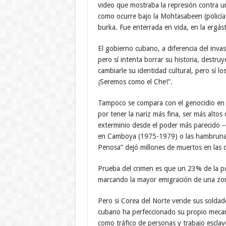
video que mostraba la represión contra 
como ocurre bajo la Mohtasabeen (policía
burka. Fue enterrada en vida, en la ergás
El gobierno cubano, a diferencia del invas
pero sí intenta borrar su historia, destru
cambiarle su identidad cultural, pero sí 
¡Seremos como el Che!”.
Tampoco se compara con el genocidio en 
por tener la nariz más fina, ser más altos
exterminio desde el poder más parecido –s
en Camboya (1975-1979) o las hambrunas
Penosa” dejó millones de muertos en las
Prueba del crimen es que un 23% de la p
marcando la mayor emigración de una zon
Pero si Corea del Norte vende sus soldado
cubano ha perfeccionado su propio meca
como tráfico de personas y trabajo esclav