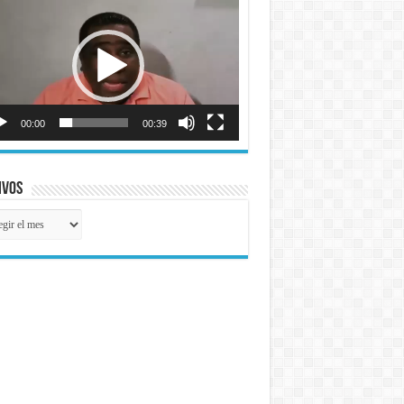
o
00:00
00:39
ivos
ivos