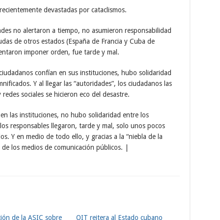
recientemente devastadas por cataclismos.
dades no alertaron a tiempo, no asumieron responsabilidad
yudas de otros estados (España de Francia y Cuba de
entaron imponer orden, fue tarde y mal.
 ciudadanos confían en sus instituciones, hubo solidaridad
nificados. Y al llegar las “autoridades”, los ciudadanos las
redes sociales se hicieron eco del desastre.
n las instituciones, no hubo solidaridad entre los
los responsables llegaron, tarde y mal, solo unos pocos
s. Y en medio de todo ello, y gracias a la “niebla de la
e de los medios de comunicación públicos. |
ción de la ASIC sobre
OIT reitera al Estado cubano