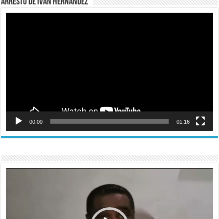
Arresto de Iván Hernández
Reproductor
de
vídeo
00:00
01:16
Reproductor
de
vídeo