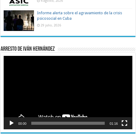
4 agosto, 2026
Informe alerta sobre el agravamiento de la crisis
psicosocial en Cuba
29 julio, 2026
Arresto de Iván Hernández
Reproductor
de
vídeo
00:00
01:16