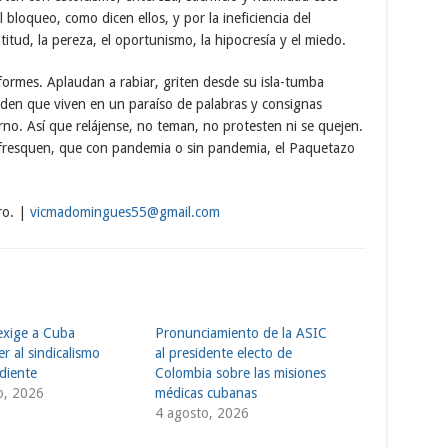
 bloqueo, como dicen ellos, y por la ineficiencia del
titud, la pereza, el oportunismo, la hipocresía y el miedo.
formes. Aplaudan a rabiar, griten desde su isla-tumba
den que viven en un paraíso de palabras y consignas
ierno. Así que relájense, no teman, no protesten ni se quejen.
 refresquen, que con pandemia o sin pandemia, el Paquetazo
ro. |
vicmadomingues55@gmail.com
exige a Cuba
Pronunciamiento de la ASIC
r al sindicalismo
al presidente electo de
diente
Colombia sobre las misiones
o, 2026
médicas cubanas
4 agosto, 2026