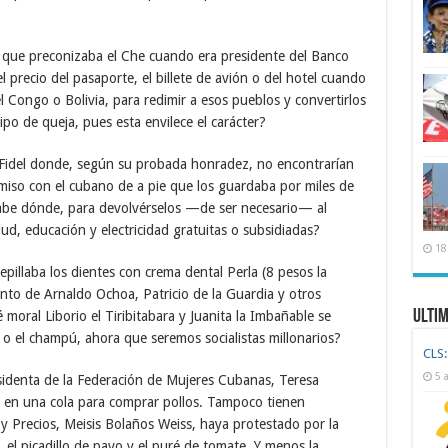
 que preconizaba el Che cuando era presidente del Banco
 precio del pasaporte, el billete de avión o del hotel cuando
Congo o Bolivia, para redimir a esos pueblos y convertirlos
o de queja, pues esta envilece el carácter?
de Fidel donde, según su probada honradez, no encontrarían
miso con el cubano de a pie que los guardaba por miles de
sabe dónde, para devolvérselos —de ser necesario— al
ud, educación y electricidad gratuitas o subsidiadas?
18
cepillaba los dientes con crema dental Perla (8 pesos la
ento de Arnaldo Ochoa, Patricio de la Guardia y otros
Ulti
moral Liborio el Tiribitabara y Juanita la Imbañable se
e o el champú, ahora que seremos socialistas millonarios?
CLS:
5 
sidenta de la Federación de Mujeres Cubanas, Teresa
en una cola para comprar pollos. Tampoco tienen
 y Precios, Meisis Bolaños Weiss, haya protestado por la
, el picadillo de pavo y el puré de tomate. Y menos la