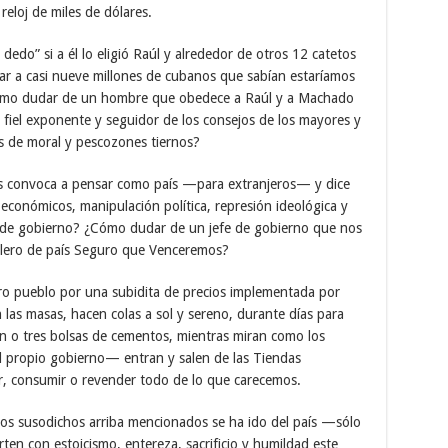
reloj de miles de dólares.
 dedo” si a él lo eligió Raúl y alrededor de otros 12 catetos
tar a casi nueve millones de cubanos que sabían estaríamos
Cómo dudar de un hombre que obedece a Raúl y a Machado
 fiel exponente y seguidor de los consejos de los mayores y
es de moral y pescozones tiernos?
s convoca a pensar como país —para extranjeros— y dice
 económicos, manipulación política, represión ideológica y
e de gobierno? ¿Cómo dudar de un jefe de gobierno que nos
colero de país Seguro que Venceremos?
ro pueblo por una subidita de precios implementada por
 las masas, hacen colas a sol y sereno, durante días para
ón o tres bolsas de cementos, mientras miran como los
 propio gobierno— entran y salen de las Tiendas
, consumir o revender todo de lo que carecemos.
los susodichos arriba mencionados se ha ido del país —sólo
en con estoicismo, entereza, sacrificio y humildad este