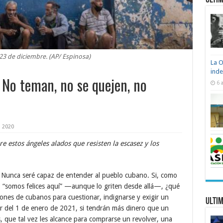
Ultim
23 de diciembre. (AP/ Espinosa)
La O
ind
 No teman, no se quejen, no
6 
, 2020
 estos ángeles alados que resisten la escasez y los
 Nunca seré capaz de entender al pueblo cubano. Si, como
o, “somos felices aquí” —aunque lo griten desde allá—, ¿qué
lones de cubanos para cuestionar, indignarse y exigir un
Ultim
ir del 1 de enero de 2021, si tendrán más dinero que un
, que tal vez les alcance para comprarse un revolver, una