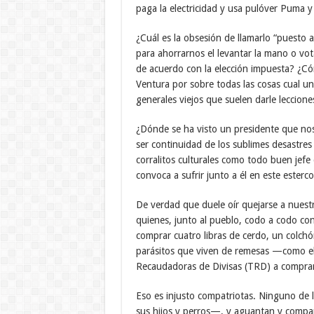
paga la electricidad y usa pulóver Puma y 
¿Cuál es la obsesión de llamarlo “puesto a
para ahorrarnos el levantar la mano o vo
de acuerdo con la elección impuesta? ¿
Ventura por sobre todas las cosas cual un
generales viejos que suelen darle leccion
¿Dónde se ha visto un presidente que no
ser continuidad de los sublimes desastres
corralitos culturales como todo buen jef
convoca a sufrir junto a él en este ester
De verdad que duele oír quejarse a nuest
quienes, junto al pueblo, codo a codo con
comprar cuatro libras de cerdo, un colch
parásitos que viven de remesas —como el
Recaudadoras de Divisas (TRD) a comprar
Eso es injusto compatriotas. Ninguno de 
sus hijos y perros—, y aguantan y compart