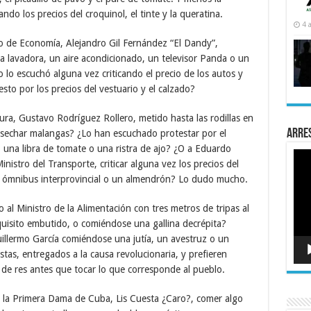
do los precios del croquinol, el tinte y la queratina.
4 
o de Economía, Alejandro Gil Fernández “El Dandy”,
na lavadora, un aire acondicionado, un televisor Panda o un
 lo escuchó alguna vez criticando el precio de los autos y
to por los precios del vestuario y el calzado?
ltura, Gustavo Rodríguez Rollero, metido hasta las rodillas en
Arre
cosechar malangas? ¿Lo han escuchado protestar por el
 una libra de tomate o una ristra de ajo? ¿O a Eduardo
Rep
nistro del Transporte, criticar alguna vez los precios del
de
víde
un ómnibus interprovincial o un almendrón? Lo dudo mucho.
al Ministro de la Alimentación con tres metros de tripas al
isito embutido, o comiéndose una gallina decrépita?
illermo García comiéndose una jutía, un avestruz o un
stas, entregados a la causa revolucionaria, y prefieren
 de res antes que tocar lo que corresponde al pueblo.
 la Primera Dama de Cuba, Lis Cuesta ¿Caro?, comer algo