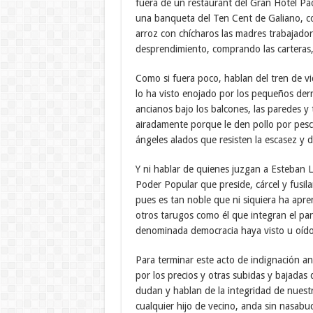
fuera de un restaurant del Gran Hotel Pac
una banqueta del Ten Cent de Galiano, con
arroz con chícharos las madres trabajado
desprendimiento, comprando las carteras, 
Como si fuera poco, hablan del tren de v
lo ha visto enojado por los pequeños derr
ancianos bajo los balcones, las paredes y
airadamente porque le den pollo por pes
ángeles alados que resisten la escasez y 
Y ni hablar de quienes juzgan a Esteban 
Poder Popular que preside, cárcel y fusilam
pues es tan noble que ni siquiera ha apren
otros tarugos como él que integran el pa
denominada democracia haya visto u oído 
Para terminar este acto de indignación a
por los precios y otras subidas y bajadas
dudan y hablan de la integridad de nuest
cualquier hijo de vecino, anda sin nasabu