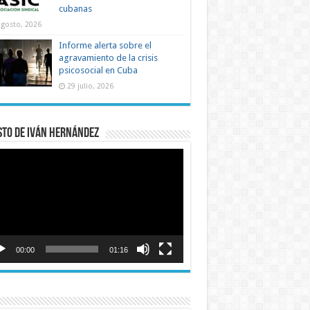
cubanas
agosto, 2026
Informe alerta sobre el
agravamiento de la crisis
psicosocial en Cuba
29 julio, 2026
sto de Iván Hernández
roductor
o
00:00
01:16