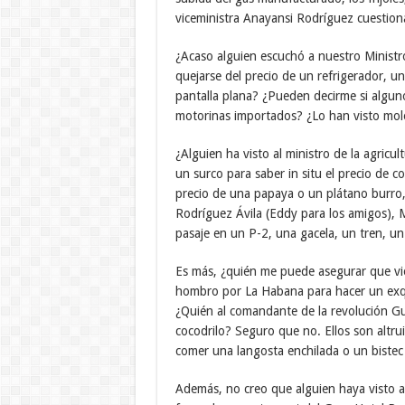
viceministra Anayansi Rodríguez cuestionan
¿Acaso alguien escuchó a nuestro Ministr
quejarse del precio de un refrigerador, u
pantalla plana? ¿Pueden decirme si alguno
motorinas importados? ¿Lo han visto moles
¿Alguien ha visto al ministro de la agricu
un surco para saber in situ el precio de 
precio de una papaya o un plátano burro,
Rodríguez Ávila (Eddy para los amigos), Mi
pasaje en un P-2, una gacela, un tren, 
Es más, ¿quién me puede asegurar que vio 
hombro por La Habana para hacer un exqu
¿Quién al comandante de la revolución Gu
cocodrilo? Seguro que no. Ellos son altrui
comer una langosta enchilada o un bistec
Además, no creo que alguien haya visto a