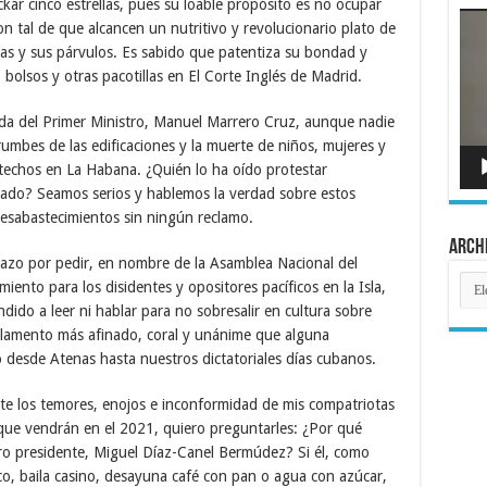
kar cinco estrellas, pues su loable propósito es no ocupar
Rep
 tal de que alcancen un nutritivo y revolucionario plato de
de
víde
ras y sus párvulos. Es sabido que patentiza su bondad y
bolsos y otras pacotillas en El Corte Inglés de Madrid.
ida del Primer Ministro, Manuel Marrero Cruz, aunque nadie
umbes de las edificaciones y la muerte de niños, mujeres y
 techos en La Habana. ¿Quién lo ha oído protestar
cado? Seamos serios y hablemos la verdad sobre estos
desabastecimientos sin ningún reclamo.
Arch
Lazo por pedir, en nombre de la Asamblea Nacional del
Arch
iento para los disidentes y opositores pacíficos en la Isla,
dido a leer ni hablar para no sobresalir en cultura sobre
rlamento más afinado, coral y unánime que alguna
desde Atenas hasta nuestros dictatoriales días cubanos.
nte los temores, enojos e inconformidad de mis compatriotas
 que vendrán en el 2021, quiero preguntarles: ¿Por qué
ro presidente, Miguel Díaz-Canel Bermúdez? Si él, como
co, baila casino, desayuna café con pan o agua con azúcar,