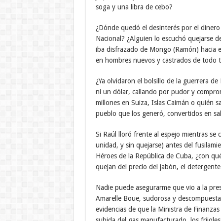
soga y una libra de cebo?
¿Dónde quedó el desinterés por el dinero
Nacional? ¿Alguien lo escuchó quejarse del
iba disfrazado de Mongo (Ramón) hacia el 
en hombres nuevos y castrados de todo tip
¿Ya olvidaron el bolsillo de la guerrera 
ni un dólar, callando por pudor y compro
millones en Suiza, Islas Caimán o quién 
pueblo que los generó, convertidos en sal
Si Raúl lloró frente al espejo mientras se 
unidad, y sin quejarse) antes del fusilami
Héroes de la República de Cuba, ¿con qué 
quejan del precio del jabón, el detergent
Nadie puede asegurarme que vio a la pre
Amarelle Boue, sudorosa y descompuesta 
evidencias de que la Ministra de Finanzas
subida del gas manufacturado, los frijoles