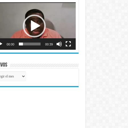
roductor
o
00:00
00:39
ivos
ivos