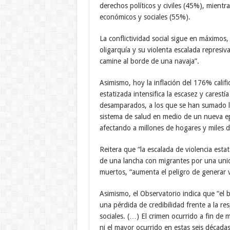
derechos políticos y civiles (45%), mien
económicos y sociales (55%).
La conflictividad social sigue en máximos,
oligarquía y su violenta escalada represiva
camine al borde de una navaja”.
Asimismo, hoy la inflación del 176% calif
estatizada intensifica la escasez y carestí
desamparados, a los que se han sumado los
sistema de salud en medio de un nueva ep
afectando a millones de hogares y miles 
Reitera que “la escalada de violencia est
de una lancha con migrantes por una unid
muertos, “aumenta el peligro de generar v
Asimismo, el Observatorio indica que “el 
una pérdida de credibilidad frente a la r
sociales. (…) El crimen ocurrido a fin de
ni el mayor ocurrido en estas seis décadas