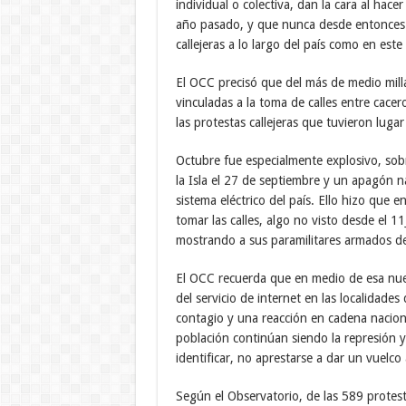
individual o colectiva, dan la cara al hace
año pasado, y que nunca desde entonces h
callejeras a lo largo del país como en este
El OCC precisó que del más de medio mill
vinculadas a la toma de calles entre cacer
las protestas callejeras que tuvieron luga
Octubre fue especialmente explosivo, sob
la Isla el 27 de septiembre y un apagón n
sistema eléctrico del país. Ello hizo que
tomar las calles, algo no visto desde el 1
mostrando a sus paramilitares armados d
El OCC recuerda que en medio de esa nuev
del servicio de internet en las localidade
contagio y una reacción en cadena naciona
población continúan siendo la represión y
identificar, no aprestarse a dar un vuelco a
Según el Observatorio, de las 589 protes