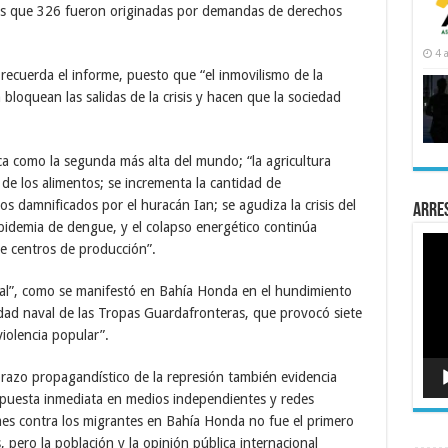
tras que 326 fueron originadas por demandas de derechos
4 
 recuerda el informe, puesto que “el inmovilismo de la
 bloquean las salidas de la crisis y hacen que la sociedad
ica como la segunda más alta del mundo; “la agricultura
a de los alimentos; se incrementa la cantidad de
 damnificados por el huracán Ian; se agudiza la crisis del
Arre
idemia de dengue, y el colapso energético continúa
Rep
de centros de producción”.
de
víde
atal”, como se manifestó en Bahía Honda en el hundimiento
ad naval de las Tropas Guardafronteras, que provocó siete
iolencia popular”.
brazo propagandístico de la represión también evidencia
espuesta inmediata en medios independientes y redes
 mes contra los migrantes en Bahía Honda no fue el primero
, pero la población y la opinión pública internacional