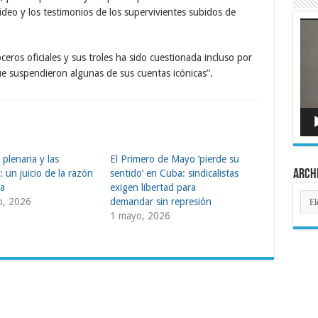
deo y los testimonios de los supervivientes subidos de
Rep
de
víde
ceros oficiales y sus troles ha sido cuestionada incluso por
ue suspendieron algunas de sus cuentas icónicas”.
 plenaria y las
El Primero de Mayo ‘pierde su
Arch
 un juicio de la razón
sentido’ en Cuba: sindicalistas
ca
exigen libertad para
Arch
o, 2026
demandar sin represión
1 mayo, 2026