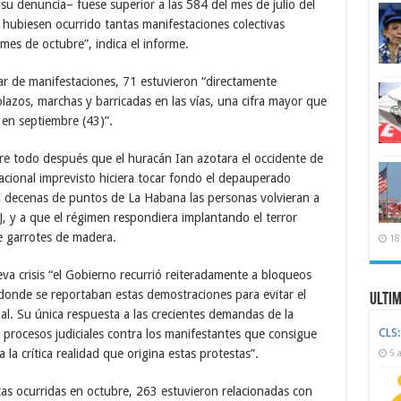
r su denuncia– fuese superior a las 584 del mes de julio del
ubiesen ocurrido tantas manifestaciones colectivas
 mes de octubre”, indica el informe.
ar de manifestaciones, 71 estuvieron “directamente
olazos, marchas y barricadas en las vías, una cifra mayor que
r en septiembre (43)”.
re todo después que el huracán Ian azotara el occidente de
acional imprevisto hiciera tocar fondo el depauperado
 en decenas de puntos de La Habana las personas volvieran a
1J, y a que el régimen respondiera implantando el terror
e garrotes de madera.
18
a crisis “el Gobierno recurrió reiteradamente a bloqueos
s donde se reportaban estas demostraciones para evitar el
Ulti
l. Su única respuesta a las crecientes demandas de la
CLS:
 procesos judiciales contra los manifestantes que consigue
 la crítica realidad que origina estas protestas”.
5 
tas ocurridas en octubre, 263 estuvieron relacionadas con