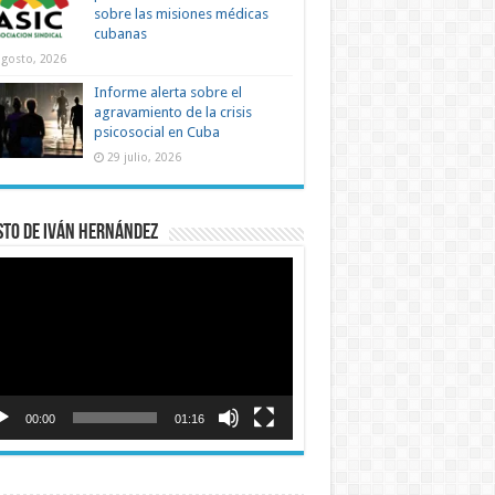
sobre las misiones médicas
cubanas
agosto, 2026
Informe alerta sobre el
agravamiento de la crisis
psicosocial en Cuba
29 julio, 2026
sto de Iván Hernández
roductor
o
00:00
01:16