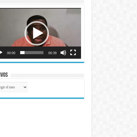
roductor
o
00:00
00:39
ivos
ivos