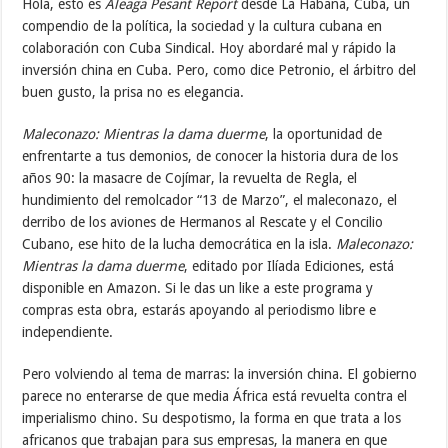
Hola, esto es
Aleaga Pesant Report
desde La Habana, Cuba, un
compendio de la política, la sociedad y la cultura cubana en
colaboración con Cuba Sindical. Hoy abordaré mal y rápido la
inversión china en Cuba. Pero, como dice Petronio, el árbitro del
buen gusto, la prisa no es elegancia.
Maleconazo: Mientras la dama duerme
, la oportunidad de
enfrentarte a tus demonios, de conocer la historia dura de los
años 90: la masacre de Cojímar, la revuelta de Regla, el
hundimiento del remolcador “13 de Marzo”, el maleconazo, el
derribo de los aviones de Hermanos al Rescate y el Concilio
Cubano, ese hito de la lucha democrática en la isla.
Maleconazo:
Mientras la dama duerme
, editado por Ilíada Ediciones, está
disponible en Amazon. Si le das un like a este programa y
compras esta obra, estarás apoyando al periodismo libre e
independiente.
Pero volviendo al tema de marras: la inversión china. El gobierno
parece no enterarse de que media África está revuelta contra el
imperialismo chino. Su despotismo, la forma en que trata a los
africanos que trabajan para sus empresas, la manera en que