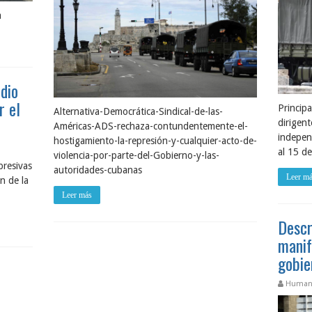
a
dio
r el
Principa
Alternativa-Democrática-Sindical-de-las-
dirigent
Américas-ADS-rechaza-contundentemente-el-
independ
hostigamiento-la-represión-y-cualquier-acto-de-
al 15 d
violencia-por-parte-del-Gobierno-y-las-
presivas
autoridades-cubanas
Leer m
n de la
Leer más
Descr
manif
gobie
Human 