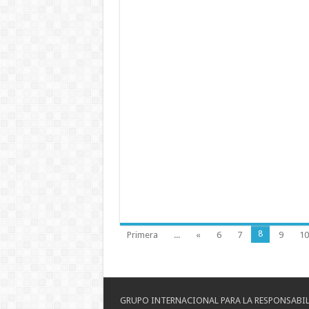
8
Primera
...
«
6
7
9
10
GRUPO INTERNACIONAL PARA LA RESPONSABIL