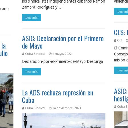
los sindicalistas independientes cubanos Ramón
violenci
Zamora Rodríguez y …
ron a
Leer m
Leer más
CLS: 
ASIC: Declaración por el Primero
OIT
 la
de Mayo
El Comit
ulio
Consejo
Cuba Sindical
1 mayo, 2022
misión 
Declaración-por-el-Primero-de-Mayo Descarga
Leer m
Leer más
ASIC:
La ADS rechaza represión en
hosti
Cuba
Cuba Si
Cuba Sindical
14 noviembre, 2021