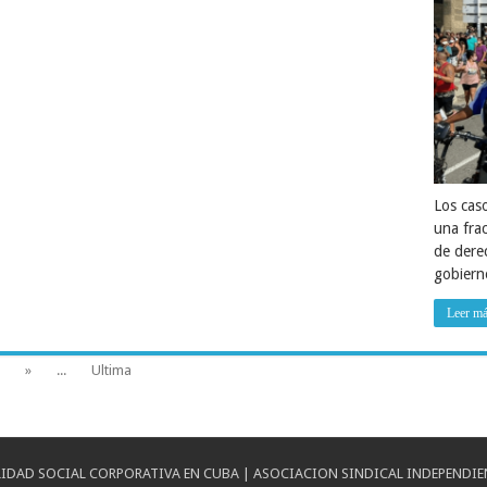
Los cas
una frac
de dere
gobiern
Leer m
»
...
Ultima
IDAD SOCIAL CORPORATIVA EN CUBA | ASOCIACION SINDICAL INDEPENDIE