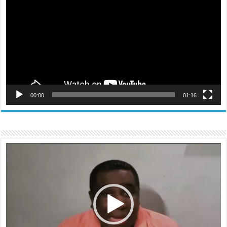
vídeo
00:00
01:16
Reproductor
de
vídeo