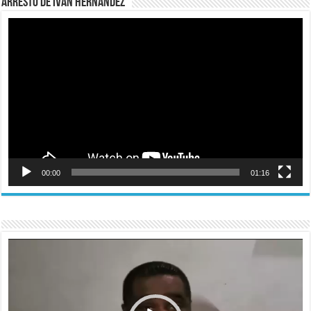
Arresto de Iván Hernández
Reproductor
de
vídeo
00:00
01:16
Reproductor
de
vídeo