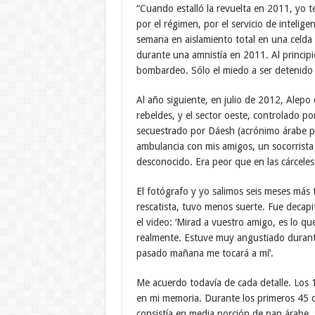
“Cuando estalló la revuelta en 2011, yo t
por el régimen, por el servicio de intelige
semana en aislamiento total en una celda
durante una amnistía en 2011. Al principi
bombardeo. Sólo el miedo a ser detenido y 
Al año siguiente, en julio de 2012, Alepo
rebeldes, y el sector oeste, controlado p
secuestrado por Dáesh (acrónimo árabe pa
ambulancia con mis amigos, un socorrista
desconocido. Era peor que en las cárcele
El fotógrafo y yo salimos seis meses más 
rescatista, tuvo menos suerte. Fue decapi
el video: ‘Mirad a vuestro amigo, es lo q
realmente. Estuve muy angustiado durant
pasado mañana me tocará a mí’.
Me acuerdo todavía de cada detalle. Los 
en mi memoria. Durante los primeros 45 d
consistía en media porción de pan árabe,