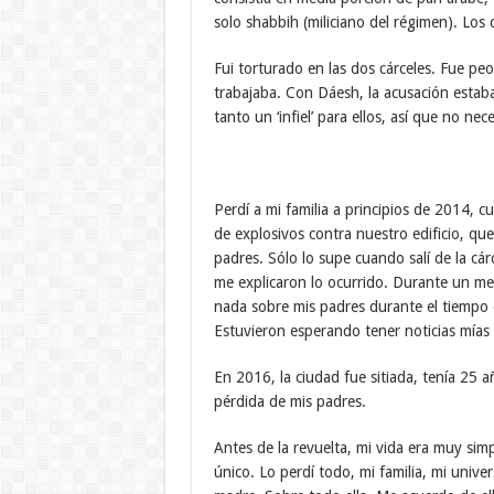
solo shabbih (miliciano del régimen). Los 
Fui torturado en las dos cárceles. Fue p
trabajaba. Con Dáesh, la acusación estaba
tanto un ‘infiel’ para ellos, así que no ne
Perdí a mi familia a principios de 2014, 
de explosivos contra nuestro edificio, q
padres. Sólo lo supe cuando salí de la cár
me explicaron lo ocurrido. Durante un m
nada sobre mis padres durante el tiempo q
Estuvieron esperando tener noticias mías y
En 2016, la ciudad fue sitiada, tenía 25 a
pérdida de mis padres.
Antes de la revuelta, mi vida era muy sim
único. Lo perdí todo, mi familia, mi unive