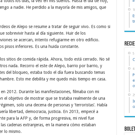
a todos los días, la veo en mis sueños. Hasta el día de hoy,
i
tengo a nadie. He perdido a la mayoría de mis amigos, que
1
E
t
ardeos de Alepo se resume a tratar de seguir vivo. Es como si
e sobrevivir hasta al día siguiente. Huir de los
viones se acercan, intento refugiarme en otro edificio.
reci
los pisos inferiores. Es una huida constante.
5
los sitios de comida rápida. Ahora, todo está cerrado. No sé
C
ros nada. Recorro el este de Alepo, barrio por barrio, y
4
tes del bloqueo, estaba todo el día fuera buscando temas
P
 hambre. Esto me debilita y me quedo más tiempo en casa.
e
c
 en 2012. Durante las manifestaciones, filmaba con mi
2
con el objetivo de mostrar que se trataba realmente de una
I
régimen, solo una decena de personas y ‘terroristas’. Había
c
ría libertad, democracia, justicia. En 2013, empecé a
te para la AFP y, de forma progresiva, mi nivel fue
e las cadenas extranjeras, en la manera cómo estaban
Bole
er lo mismo.