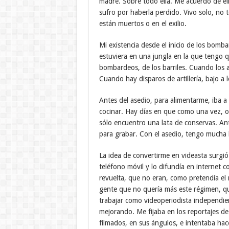
madre. Sobre todo ella. Me acuerdo de ell
sufro por haberla perdido. Vivo solo, no 
están muertos o en el exilio.
Mi existencia desde el inicio de los bomb
estuviera en una jungla en la que tengo qu
bombardeos, de los barriles. Cuando los a
Cuando hay disparos de artillería, bajo a 
Antes del asedio, para alimentarme, iba a 
cocinar. Hay días en que como una vez, ot
sólo encuentro una lata de conservas. An
para grabar. Con el asedio, tengo mucha
La idea de convertirme en videasta surgió
teléfono móvil y lo difundía en internet 
revuelta, que no eran, como pretendía el 
gente que no quería más este régimen, que
trabajar como videoperiodista independien
mejorando. Me fijaba en los reportajes d
filmados, en sus ángulos, e intentaba hac