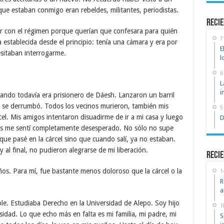
que estaban conmigo eran rebeldes, militantes, periodistas.
recie
eor con el régimen porque querían que confesara para quién
7
 establecida desde el principio: tenía una cámara y era por
E
cesitaban interrogarme.
l
6
L
i
cuando todavía era prisionero de Dáesh. Lanzaron un barril
ue se derrumbó. Todos los vecinos murieron, también mis
5
cel. Mis amigos intentaron disuadirme de ir a mi casa y luego
D
es me sentí completamente desesperado. No sólo no supe
ue pasé en la cárcel sino que cuando salí, ya no estaban.
 al final, no pudieron alegrarse de mi liberación.
Recie
ños. Para mí, fue bastante menos doloroso que la cárcel o la
1
R
a
ple. Estudiaba Derecho en la Universidad de Alepo. Soy hijo
1
rsidad. Lo que echo más en falta es mi familia, mi padre, mi
S