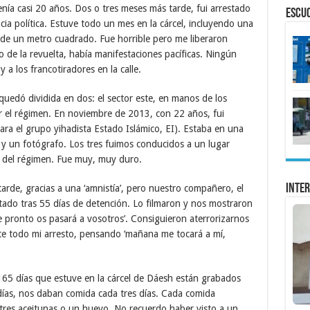
enía casi 20 años. Dos o tres meses más tarde, fui arrestado
ESCU
ncia política. Estuve todo un mes en la cárcel, incluyendo una
 de un metro cuadrado. Fue horrible pero me liberaron
o de la revuelta, había manifestaciones pacíficas. Ningún
a los francotiradores en la calle.
 quedó dividida en dos: el sector este, en manos de los
or el régimen. En noviembre de 2013, con 22 años, fui
ra el grupo yihadista Estado Islámico, EI). Estaba en una
 y un fotógrafo. Los tres fuimos conducidos a un lugar
s del régimen. Fue muy, muy duro.
Inter
tarde, gracias a una ‘amnistía’, pero nuestro compañero, el
tado tras 55 días de detención. Lo filmaron y nos mostraron
ue pronto os pasará a vosotros’. Consiguieron aterrorizarnos
e todo mi arresto, pensando ‘mañana me tocará a mí,
165 días que estuve en la cárcel de Dáesh están grabados
ías, nos daban comida cada tres días. Cada comida
 tres aceitunas o un huevo. No recuerdo haber visto a un