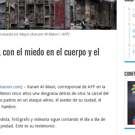
Caso
5
C
5
O
visada en Alepo (Karam Al-Masri / AFP)
o
2
, con el miedo en el cuerpo y el
C
Confe
macion.com
) – Karam Al-Masri, corresponsal de AFP en la
ltimos cinco años una desgracia detrás de otra: la cárcel del
us padres en un ataque aéreo, el asedio de su ciudad, el
l hambre.
odista, fotógrafo y videasta sigue contando el día a día de
piedad. Este es su testimonio: