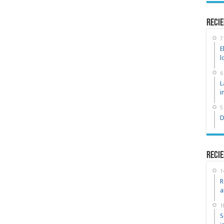
recie
7
E
l
6
L
i
5
D
Recie
1
R
a
1
S