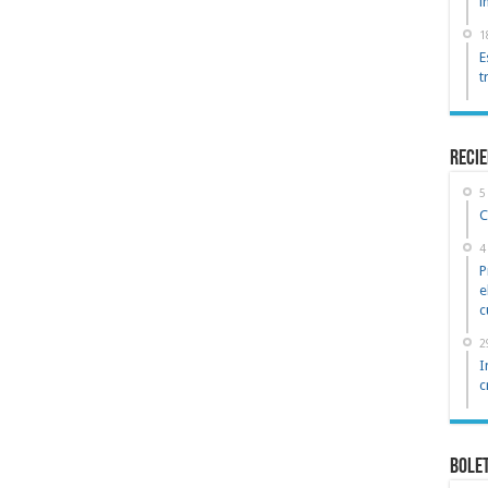
i
1
E
t
reci
5
C
4
P
e
c
2
I
c
Bole