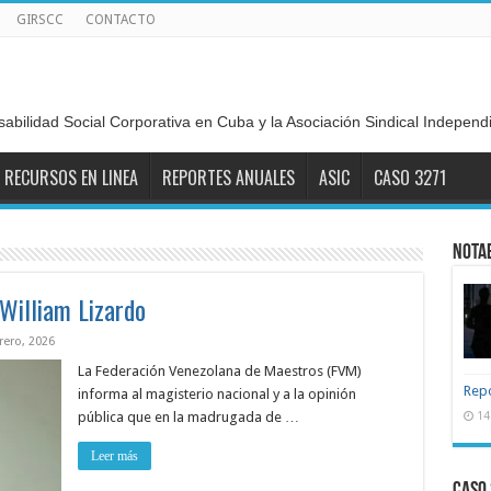
GIRSCC
CONTACTO
sabilidad Social Corporativa en Cuba y la Asociación Sindical Indepen
RECURSOS EN LINEA
REPORTES ANUALES
ASIC
CASO 3271
NOTA
 William Lizardo
rero, 2026
La Federación Venezolana de Maestros (FVM)
Repo
informa al magisterio nacional y a la opinión
pública que en la madrugada de …
14
Leer más