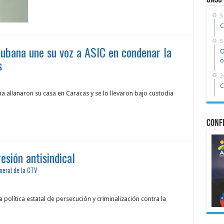
Caso
5
C
5
ubana une su voz a ASIC en condenar la
O
s
o
2
C
na allanaron su casa en Caracas y se lo llevaron bajo custodia
Confe
esión antisindical
neral de la CTV
política estatal de persecución y criminalización contra la