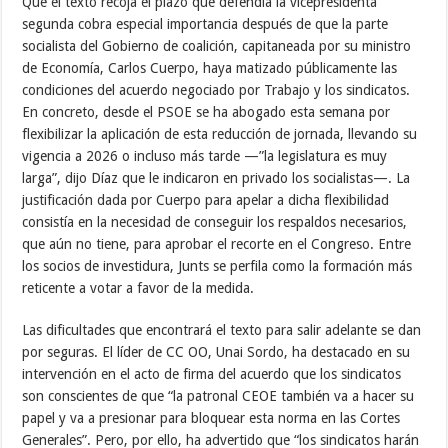
Que el texto recoja el plazo que defendía la vicepresidenta
segunda cobra especial importancia después de que la parte
socialista del Gobierno de coalición, capitaneada por su ministro
de Economía, Carlos Cuerpo, haya matizado públicamente las
condiciones del acuerdo negociado por Trabajo y los sindicatos.
En concreto, desde el PSOE se ha abogado esta semana por
flexibilizar la aplicación de esta reducción de jornada, llevando su
vigencia a 2026 o incluso más tarde —”la legislatura es muy
larga”, dijo Díaz que le indicaron en privado los socialistas—. La
justificación dada por Cuerpo para apelar a dicha flexibilidad
consistía en la necesidad de conseguir los respaldos necesarios,
que aún no tiene, para aprobar el recorte en el Congreso. Entre
los socios de investidura, Junts se perfila como la formación más
reticente a votar a favor de la medida.
Las dificultades que encontrará el texto para salir adelante se dan
por seguras. El líder de CC OO, Unai Sordo, ha destacado en su
intervención en el acto de firma del acuerdo que los sindicatos
son conscientes de que “la patronal CEOE también va a hacer su
papel y va a presionar para bloquear esta norma en las Cortes
Generales”. Pero, por ello, ha advertido que “los sindicatos harán