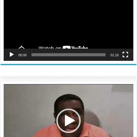
00:00
01:16
Reproductor
de
vídeo