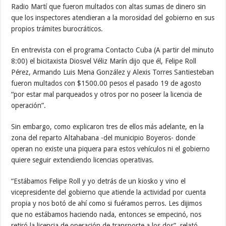
Radio Martí que fueron multados con altas sumas de dinero sin
que los inspectores atendieran a la morosidad del gobierno en sus
propios trámites burocráticos.
En entrevista con el programa Contacto Cuba (A partir del minuto
8:00) el bicitaxista Diosvel Véliz Marín dijo que él, Felipe Roll
Pérez, Armando Luis Mena González y Alexis Torres Santiesteban
fueron multados con $1500.00 pesos el pasado 19 de agosto
“por estar mal parqueados y otros por no poseer la licencia de
operación”.
Sin embargo, como explicaron tres de ellos más adelante, en la
zona del reparto Altahabana -del municipio Boyeros- donde
operan no existe una piquera para estos vehículos ni el gobierno
quiere seguir extendiendo licencias operativas.
“Estábamos Felipe Roll y yo detrás de un kiosko y vino el
vicepresidente del gobierno que atiende la actividad por cuenta
propia y nos botó de ahí como si fuéramos perros. Les dijimos
que no estábamos haciendo nada, entonces se empecinó, nos
retiró la licencia de operación de transporte a los dos”, relató