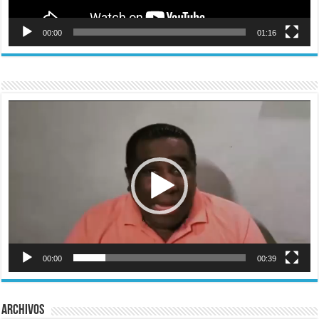
00:00
01:16
Reproductor
de
vídeo
00:00
00:39
Archivos