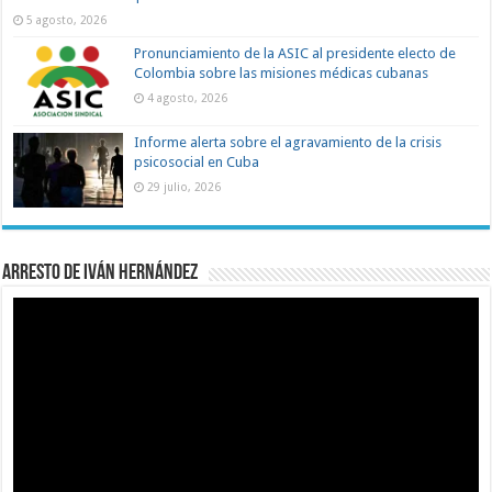
5 agosto, 2026
Pronunciamiento de la ASIC al presidente electo de
Colombia sobre las misiones médicas cubanas
4 agosto, 2026
Informe alerta sobre el agravamiento de la crisis
psicosocial en Cuba
29 julio, 2026
Arresto de Iván Hernández
Reproductor
de
vídeo