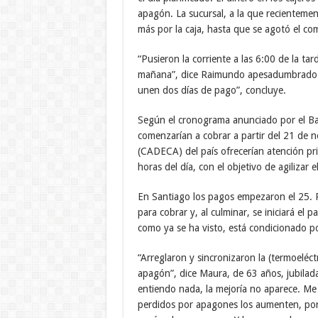
apagón. La sucursal, a la que recientemen
más por la caja, hasta que se agotó el co
“Pusieron la corriente a las 6:00 de la tar
mañana”, dice Raimundo apesadumbrado. 
unen dos días de pago”, concluye.
Según el cronograma anunciado por el Ba
comenzarían a cobrar a partir del 21 de n
(CADECA) del país ofrecerían atención pri
horas del día, con el objetivo de agilizar 
En Santiago los pagos empezaron el 25. P
para cobrar y, al culminar, se iniciará el 
como ya se ha visto, está condicionado p
“Arreglaron y sincronizaron la (termoeléct
apagón”, dice Maura, de 63 años, jubilada
entiendo nada, la mejoría no aparece. Me 
perdidos por apagones los aumenten, por