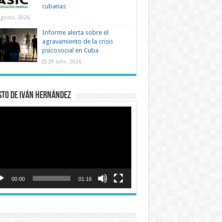
cubanas
agosto, 2026
Informe alerta sobre el
agravamiento de la crisis
psicosocial en Cuba
29 julio, 2026
sto de Iván Hernández
roductor
o
00:00
01:16