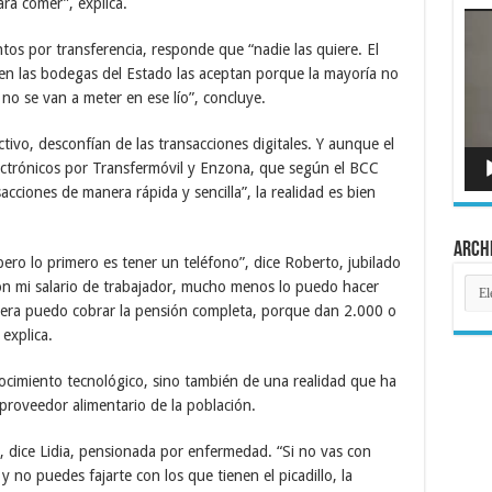
ra comer”, explica.
Rep
de
tos por transferencia, responde que “nadie las quiere. El
víde
n las bodegas del Estado las aceptan porque la mayoría no
no se van a meter en ese lío”, concluye.
ctivo, desconfían de las transacciones digitales. Y aunque el
ctrónicos por Transfermóvil y Enzona, que según el BCC
acciones de manera rápida y sencilla”, la realidad es bien
Arch
pero lo primero es tener un teléfono”, dice Roberto, jubilado
Arch
on mi salario de trabajador, mucho menos lo puedo hacer
uiera puedo cobrar la pensión completa, porque dan 2.000 o
explica.
ocimiento tecnológico, sino también de una realidad que ha
proveedor alimentario de la población.
 dice Lidia, pensionada por enfermedad. “Si no vas con
 no puedes fajarte con los que tienen el picadillo, la