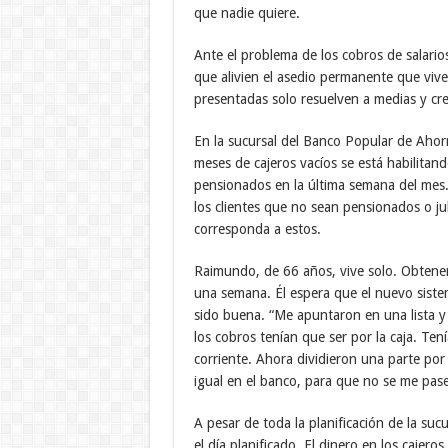
que nadie quiere.
Ante el problema de los cobros de salario
que alivien el asedio permanente que viven
presentadas solo resuelven a medias y cre
En la sucursal del Banco Popular de Ahorr
meses de cajeros vacíos se está habilitand
pensionados en la última semana del mes. 
los clientes que no sean pensionados o ju
corresponda a estos.
Raimundo, de 66 años, vive solo. Obtener
una semana. Él espera que el nuevo siste
sido buena. “Me apuntaron en una lista y
los cobros tenían que ser por la caja. Te
corriente. Ahora dividieron una parte por 
igual en el banco, para que no se me pase
A pesar de toda la planificación de la su
el día planificado. El dinero en los cajeros