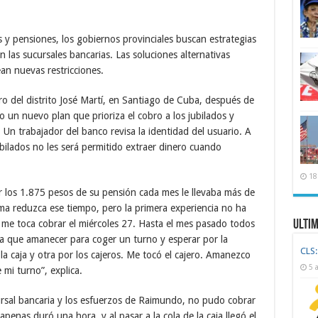
s y pensiones, los gobiernos provinciales buscan estrategias
 las sucursales bancarias. Las soluciones alternativas
an nuevas restricciones.
o del distrito José Martí, en Santiago de Cuba, después de
o un nuevo plan que prioriza el cobro a los jubilados y
Un trabajador del banco revisa la identidad del usuario. A
bilados no les será permitido extraer dinero cuando
18
 los 1.875 pesos de su pensión cada mes le llevaba más de
ma reduzca ese tiempo, pero la primera experiencia no ha
Ulti
 me toca cobrar el miércoles 27. Hasta el mes pasado todos
nía que amanecer para coger un turno y esperar por la
CLS:
la caja y otra por los cajeros. Me tocó el cajero. Amanezco
5 
 mi turno”, explica.
cursal bancaria y los esfuerzos de Raimundo, no pudo cobrar
 apenas duró una hora, y al pasar a la cola de la caja llegó el