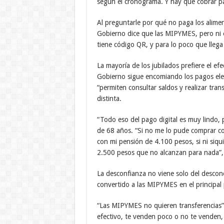
según el cronograma. Y hay que cobrar pa
Al preguntarle por qué no paga los alimen
Gobierno dice que las MIPYMES, pero ni e
tiene código QR, y para lo poco que llega 
La mayoría de los jubilados prefiere el efe
Gobierno sigue encomiando los pagos ele
“permiten consultar saldos y realizar trans
distinta.
“Todo eso del pago digital es muy lindo, 
de 68 años. “Si no me lo pude comprar c
con mi pensión de 4.100 pesos, si ni siq
2.500 pesos que no alcanzan para nada”, 
La desconfianza no viene solo del descon
convertido a las MIPYMES en el principal 
“Las MIPYMES no quieren transferencias”,
efectivo, te venden poco o no te venden, y