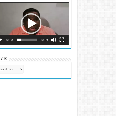
roductor
o
00:00
00:39
ivos
ivos