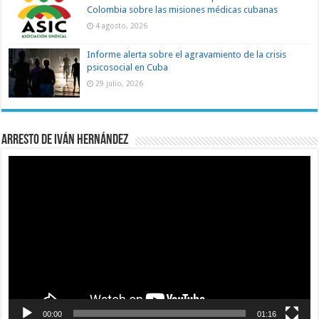
Colombia sobre las misiones médicas cubanas
4 agosto, 2026
Informe alerta sobre el agravamiento de la crisis
psicosocial en Cuba
29 julio, 2026
Arresto de Iván Hernández
Reproductor
de
vídeo
00:00
01:16