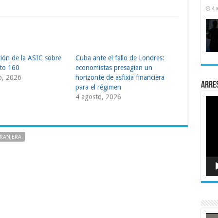
4 
ción de la ASIC sobre
Cuba ante el fallo de Londres:
eto 160
economistas presagian un
o, 2026
horizonte de asfixia financiera
Arre
para el régimen
4 agosto, 2026
Rep
de
víde
TRANJERA
Rep