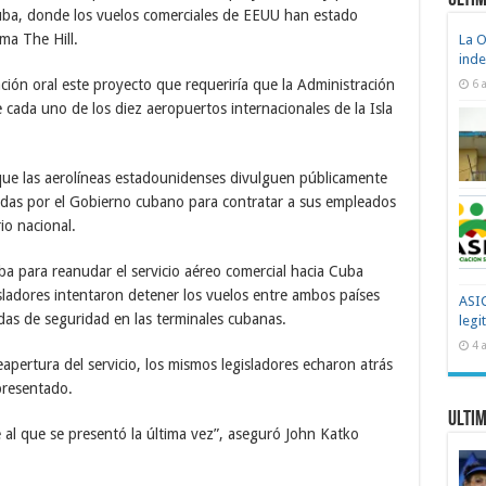
Ultim
uba, donde los vuelos comerciales de EEUU han estado
ma The Hill.
La O
ind
ión oral este proyecto que requeriría que la Administración
6 
cada uno de los diez aeropuertos internacionales de la Isla
que las aerolíneas estadounidenses divulguen públicamente
adas por el Gobierno cubano para contratar a sus empleados
rio nacional.
a para reanudar el servicio aéreo comercial hacia Cuba
ladores intentaron detener los vuelos entre ambos países
ASIC
as de seguridad en las terminales cubanas.
legi
4 
apertura del servicio, los mismos legisladores echaron atrás
presentado.
Ultim
 al que se presentó la última vez”, aseguró John Katko