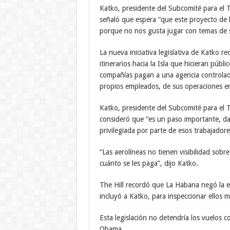
Katko, presidente del Subcomité para el 
señaló que espera “que este proyecto de le
porque no nos gusta jugar con temas de s
La nueva iniciativa legislativa de Katko r
itinerarios hacia la Isla que hicieran púb
compañías pagan a una agencia controlad
propios empleados, de sus operaciones en
Katko, presidente del Subcomité para el 
consideró que “es un paso importante, da
privilegiada por parte de esos trabajadore
“Las aerolíneas no tienen visibilidad sob
cuánto se les paga”, dijo Katko.
The Hill recordó que La Habana negó la en
incluyó a Katko, para inspeccionar ellos 
Esta legislación no detendría los vuelos 
Obama.