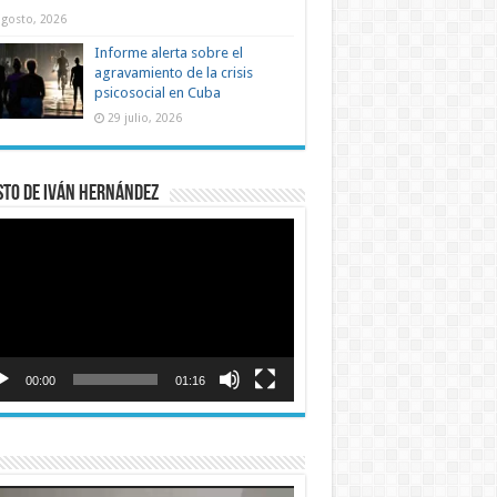
agosto, 2026
Informe alerta sobre el
agravamiento de la crisis
psicosocial en Cuba
29 julio, 2026
sto de Iván Hernández
roductor
o
00:00
01:16
roductor