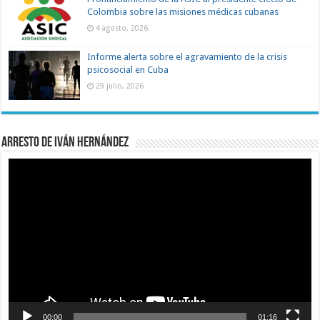
Colombia sobre las misiones médicas cubanas
4 agosto, 2026
Informe alerta sobre el agravamiento de la crisis
psicosocial en Cuba
29 julio, 2026
Arresto de Iván Hernández
Reproductor
de
vídeo
00:00
01:16