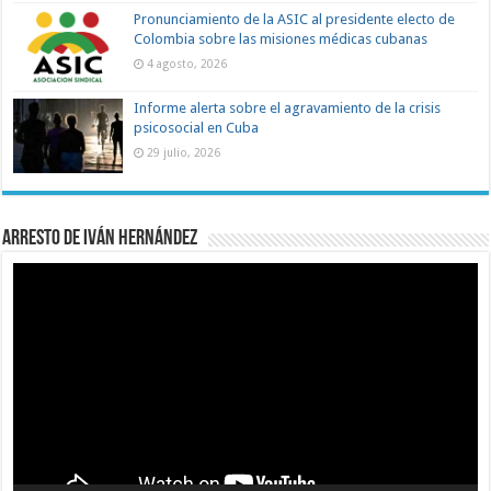
Pronunciamiento de la ASIC al presidente electo de
Colombia sobre las misiones médicas cubanas
4 agosto, 2026
Informe alerta sobre el agravamiento de la crisis
psicosocial en Cuba
29 julio, 2026
Arresto de Iván Hernández
Reproductor
de
vídeo