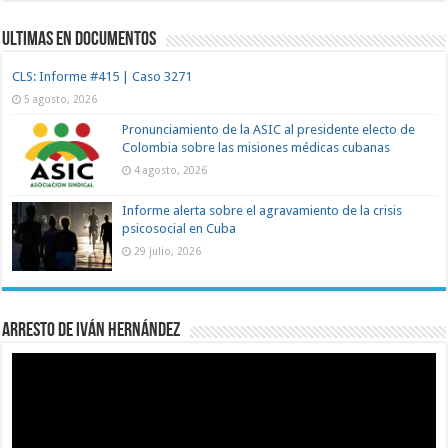
Ultimas en documentos
CLS: Informe #415 | Caso 3271
5 agosto, 2026
Pronunciamiento de la ASIC al presidente electo de
Colombia sobre las misiones médicas cubanas
4 agosto, 2026
Informe alerta sobre el agravamiento de la crisis
psicosocial en Cuba
29 julio, 2026
Arresto de Iván Hernández
Reproductor
de
vídeo