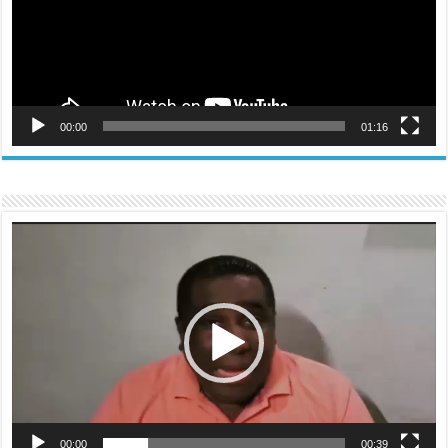
00:00
01:16
Reproductor
de
vídeo
00:00
00:39