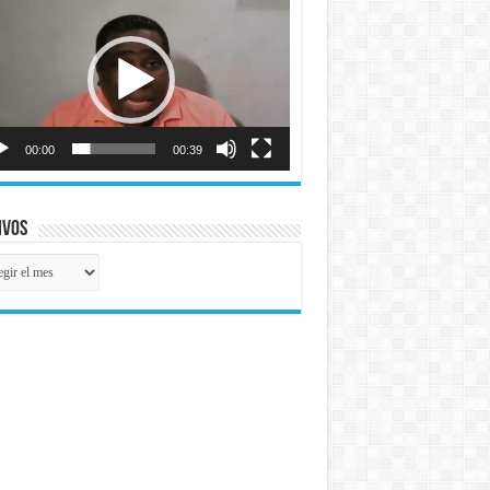
o
00:00
00:39
ivos
ivos