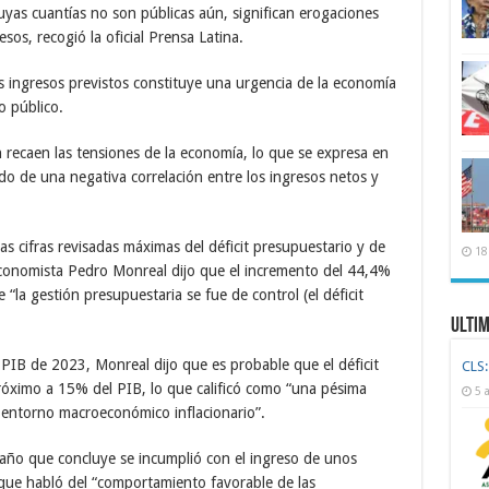
uyas cuantías no son públicas aún, significan erogaciones
os, recogió la oficial Prensa Latina.
s ingresos previstos constituye una urgencia de la economía
o público.
 recaen las tensiones de la economía, lo que se expresa en
ado de una negativa correlación entre los ingresos netos y
as cifras revisadas máximas del déficit presupuestario y de
18
economista Pedro Monreal dijo que el incremento del 44,4%
e “la gestión presupuestaria se fue de control (el déficit
Ulti
PIB de 2023, Monreal dijo que es probable que el déficit
CLS:
próximo a 15% del PIB, lo que calificó como “una pésima
5 
un entorno macroeconómico inflacionario”.
l año que concluye se incumplió con el ingreso de unos
que habló del “comportamiento favorable de las