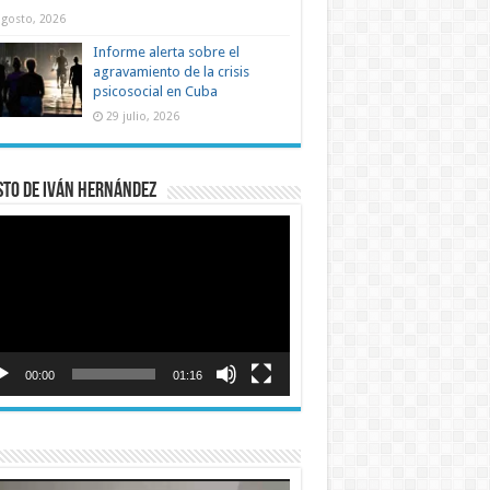
agosto, 2026
Informe alerta sobre el
agravamiento de la crisis
psicosocial en Cuba
29 julio, 2026
sto de Iván Hernández
roductor
o
00:00
01:16
roductor