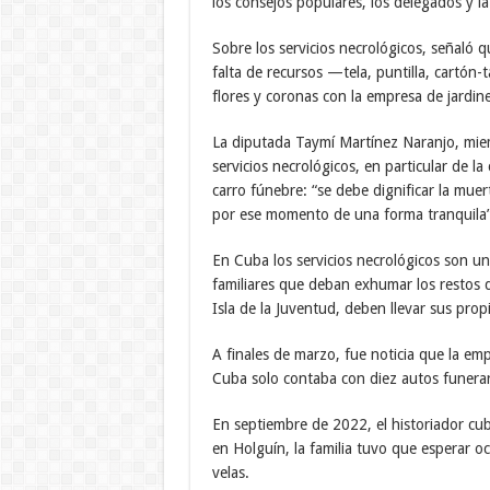
los consejos populares, los delegados y la
Sobre los servicios necrológicos, señaló 
falta de recursos —tela, puntilla, cartón
flores y coronas con la empresa de jardin
La diputada Taymí Martínez Naranjo, miem
servicios necrológicos, en particular de la
carro fúnebre: “se debe dignificar la muer
por ese momento de una forma tranquila”
En Cuba los servicios necrológicos son u
familiares que deban exhumar los restos 
Isla de la Juventud, deben llevar sus propi
A finales de marzo, fue noticia que la em
Cuba solo contaba con diez autos funerario
En septiembre de 2022, el historiador cu
en Holguín, la familia tuvo que esperar oc
velas.