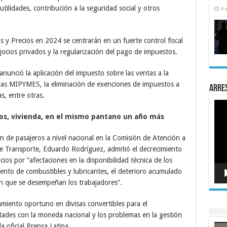
tilidades, contribución a la seguridad social y otros
4 
s y Precios en 2024 se centrarán en un fuerte control fiscal
egocios privados y la regularización del pago de impuestos.
nunció la aplicación del impuesto sobre las ventas a la
 las MIPYMES, la eliminación de exenciones de impuestos a
Arre
s, entre otras.
Rep
de
cos, vivienda, en el mismo pantano un año más
víde
ón de pasajeros a nivel nacional en la Comisión de Atención a
 de Transporte, Eduardo Rodríguez, admitió el decrecimiento
icios por “afectaciones en la disponibilidad técnica de los
miento de combustibles y lubricantes, el deterioro acumulado
 en que se desempeñan los trabajadores”.
ciamiento oportuno en divisas convertibles para el
ultades con la moneda nacional y los problemas en la gestión
Rep
a oficial Prensa Latina.