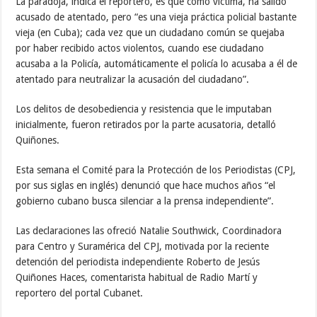
La paradoja, indica el reportero, es que como víctima, ha salido
acusado de atentado, pero “es una vieja práctica policial bastante
vieja (en Cuba); cada vez que un ciudadano común se quejaba
por haber recibido actos violentos, cuando ese ciudadano
acusaba a la Policía, automáticamente el policía lo acusaba a él de
atentado para neutralizar la acusación del ciudadano”.
Los delitos de desobediencia y resistencia que le imputaban
inicialmente, fueron retirados por la parte acusatoria, detalló
Quiñones.
Esta semana el Comité para la Protección de los Periodistas (CPJ,
por sus siglas en inglés) denunció que hace muchos años “el
gobierno cubano busca silenciar a la prensa independiente”.
Las declaraciones las ofreció Natalie Southwick, Coordinadora
para Centro y Suramérica del CPJ, motivada por la reciente
detención del periodista independiente Roberto de Jesús
Quiñones Haces, comentarista habitual de Radio Martí y
reportero del portal Cubanet.