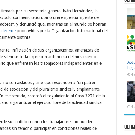
Ultim
firmada por su secretario general Iván Hernández, la
es solo conmemoración, sino una exigencia vigente de
abajadores”, y denunció que, mientras en el mundo se honran
o decente
promovidos por la Organización Internacional del
calmente distinta.
anente, infiltración de sus organizaciones, amenazas de
 de silenciar toda expresión autónoma del movimiento
ASIC
nario que enfrentan los trabajadores independientes en el
legi
4 
s “no son aislados”, sino que responden a “un patrón
d de asociación y del pluralismo sindical”, ampliamente
 En ese sentido, recordó el seguimiento al Caso 3271 de la
no a garantizar el ejercicio libre de la actividad sindical
4 
rde su sentido cuando los trabajadores no pueden
Ultim
ndas sin temor o participar en condiciones reales de