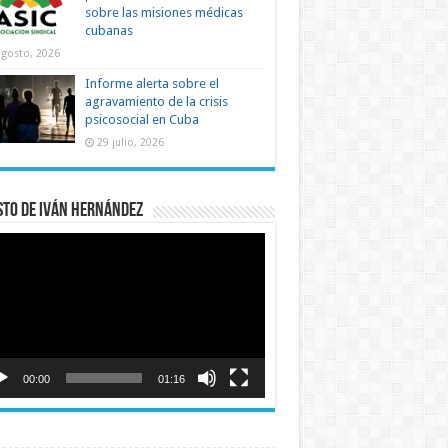
sobre las misiones médicas
cubanas
agosto, 2026
Informe alerta sobre el
agravamiento de la crisis
psicosocial en Cuba
29 julio, 2026
sto de Iván Hernández
roductor
o
00:00
01:16