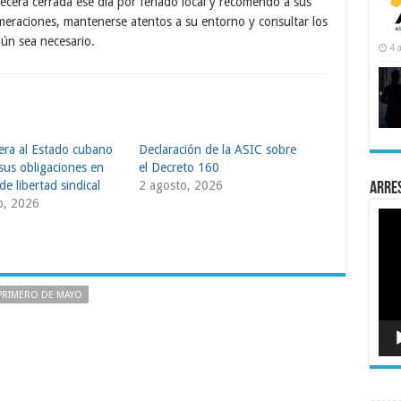
cerá cerrada ese día por feriado local y recomendó a sus
meraciones, mantenerse atentos a su entorno y consultar los
gún sea necesario.
4 
tera al Estado cubano
Declaración de la ASIC sobre
sus obligaciones en
el Decreto 160
de libertad sindical
2 agosto, 2026
Arre
o, 2026
Rep
de
víde
PRIMERO DE MAYO