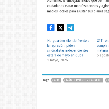
Asimismo, la embajada indicó que permane
ciudadanos evitar manifestaciones y aglo
medios locales para ajustar sus planes se
No guarden silencio frente a
OIT rei
la represión, piden
cumplir 
sindicalistas independientes
materia 
este 1 de mayo en Cuba
5 agost
1 mayo, 2026
Tags
ASIC
IVÁN HERNÁNDEZ CARRILLO