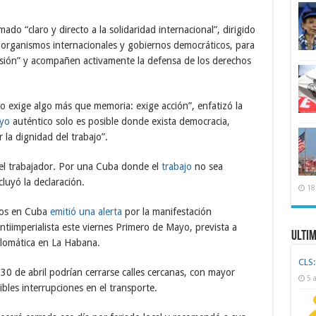
do “claro y directo a la solidaridad internacional”, dirigido
, organismos internacionales y gobiernos democráticos, para
resión” y acompañen activamente la defensa de los derechos
o exige algo más que memoria: exige acción”, enfatizó la
yo
auténtico solo es posible donde exista democracia,
r la dignidad del trabajo”.
 del trabajador. Por una Cuba donde el
trabajo
no sea
luyó la declaración.
18
dos en Cuba
emitió una alerta
por la manifestación
tiimperialista este viernes Primero de Mayo, prevista a
Ulti
iplomática en La Habana.
CLS:
30 de abril podrían cerrarse calles cercanas, con mayor
5 
sibles interrupciones en el transporte.