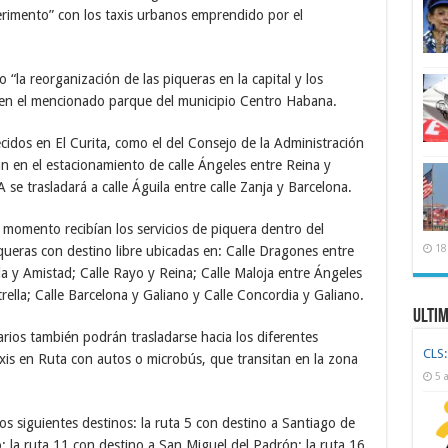
perimento” con los taxis urbanos emprendido por el
“la reorganización de las piqueras en la capital y los
n en el mencionado parque del municipio Centro Habana.
idos en El Curita, como el del Consejo de la Administración
n en el estacionamiento de calle Ángeles entre Reina y
 se trasladará a calle Águila entre calle Zanja y Barcelona.
l momento recibían los servicios de piquera dentro del
18
iqueras con destino libre ubicadas en: Calle Dragones entre
ila y Amistad; Calle Rayo y Reina; Calle Maloja entre Ángeles
rella; Calle Barcelona y Galiano y Calle Concordia y Galiano.
Ulti
rios también podrán trasladarse hacia los diferentes
CLS:
axis en Ruta con autos o microbús, que transitan en la zona
5 
los siguientes destinos: la ruta 5 con destino a Santiago de
o; la ruta 11 con destino a San Miguel del Padrón; la ruta 16