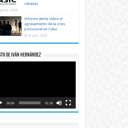
cubanas
agosto, 2026
Informe alerta sobre el
agravamiento de la crisis
psicosocial en Cuba
29 julio, 2026
sto de Iván Hernández
roductor
o
00:00
01:16