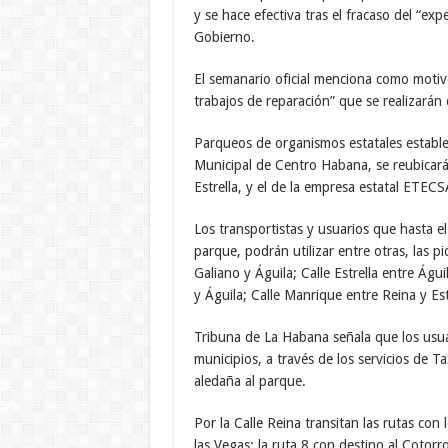
y se hace efectiva tras el fracaso del “ex
Gobierno.
El semanario oficial menciona como motivo 
trabajos de reparación” que se realizará
Parqueos de organismos estatales establec
Municipal de Centro Habana, se reubicará
Estrella, y el de la empresa estatal ETECSA
Los transportistas y usuarios que hasta e
parque, podrán utilizar entre otras, las p
Galiano y Águila; Calle Estrella entre Águ
y Águila; Calle Manrique entre Reina y Est
Tribuna de La Habana señala que los usua
municipios, a través de los servicios de T
aledaña al parque.
Por la Calle Reina transitan las rutas con 
las Vegas; la ruta 8 con destino al Cotorr