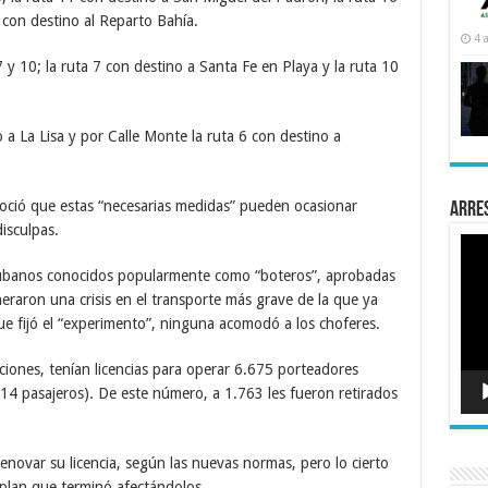
 con destino al Reparto Bahía.
4 
7 y 10; la ruta 7 con destino a Santa Fe en Playa y la ruta 10
o a La Lisa y por Calle Monte la ruta 6 con destino a
oció que estas “necesarias medidas” pueden ocasionar
Arre
disculpas.
Rep
de
víde
 cubanos conocidos popularmente como “boteros”, aprobadas
raron una crisis en el transporte más grave de la que ya
s que fijó el “experimento”, ninguna acomodó a los choferes.
ciones, tenían licencias para operar 6.675 porteadores
14 pasajeros). De este número, a 1.763 les fueron retirados
novar su licencia, según las nuevas normas, pero lo cierto
plan que terminó afectándolos.