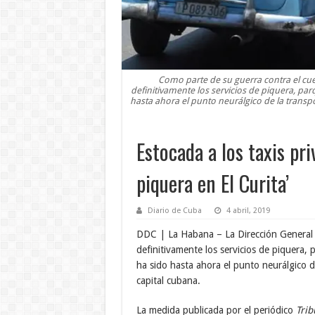
Como parte de su guerra contra el cu
definitivamente los servicios de piquera, pa
hasta ahora el punto neurálgico de la transpo
Estocada a los taxis pri
piquera en El Curita’
Diario de Cuba
4 abril, 2019
DDC | La Habana – La Dirección General 
definitivamente los servicios de piquera,
ha sido hasta ahora el punto neurálgico de
capital cubana.
La medida publicada por el periódico
Trib