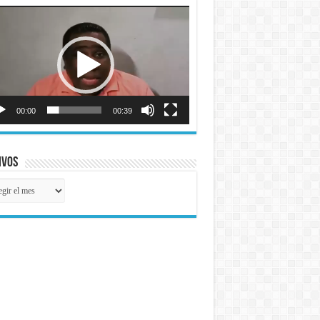
roductor
o
00:00
00:39
ivos
ivos