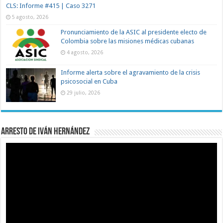
CLS: Informe #415 | Caso 3271
5 agosto, 2026
Pronunciamiento de la ASIC al presidente electo de
Colombia sobre las misiones médicas cubanas
4 agosto, 2026
Informe alerta sobre el agravamiento de la crisis
psicosocial en Cuba
29 julio, 2026
Arresto de Iván Hernández
Reproductor
de
vídeo