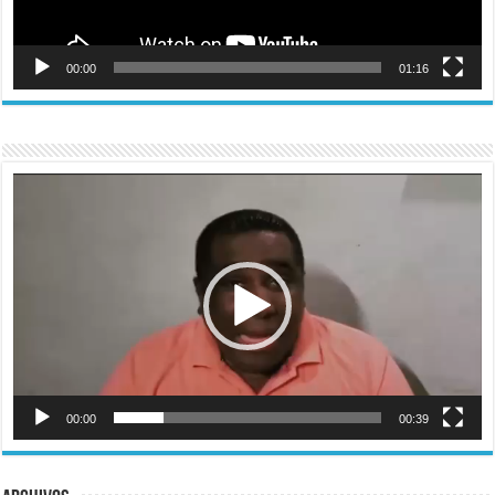
00:00
01:16
Reproductor
de
vídeo
00:00
00:39