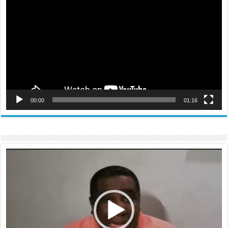
vídeo
00:00
01:16
Reproductor
de
vídeo