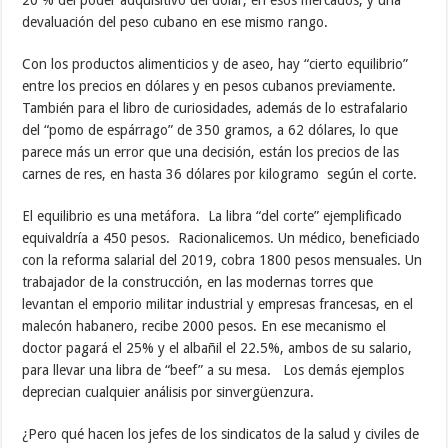
20 % del poder adquisitivo del dólar, en esos mercados, y una
devaluación del peso cubano en ese mismo rango.
Con los productos alimenticios y de aseo, hay “cierto equilibrio”
entre los precios en dólares y en pesos cubanos previamente.
También para el libro de curiosidades, además de lo estrafalario
del “pomo de espárrago” de 350 gramos, a 62 dólares, lo que
parece más un error que una decisión, están los precios de las
carnes de res, en hasta 36 dólares por kilogramo según el corte.
El equilibrio es una metáfora. La libra “del corte” ejemplificado
equivaldría a 450 pesos. Racionalicemos. Un médico, beneficiado
con la reforma salarial del 2019, cobra 1800 pesos mensuales. Un
trabajador de la construcción, en las modernas torres que
levantan el emporio militar industrial y empresas francesas, en el
malecón habanero, recibe 2000 pesos. En ese mecanismo el
doctor pagará el 25% y el albañil el 22.5%, ambos de su salario,
para llevar una libra de “beef” a su mesa. Los demás ejemplos
deprecian cualquier análisis por sinvergüenzura.
¿Pero qué hacen los jefes de los sindicatos de la salud y civiles de