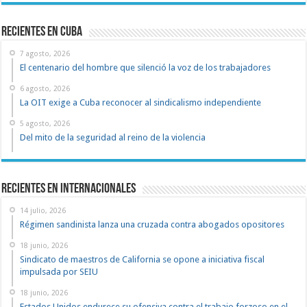
recientes en cuba
7 agosto, 2026
El centenario del hombre que silenció la voz de los trabajadores
6 agosto, 2026
La OIT exige a Cuba reconocer al sindicalismo independiente
5 agosto, 2026
Del mito de la seguridad al reino de la violencia
Recientes en Internacionales
14 julio, 2026
Régimen sandinista lanza una cruzada contra abogados opositores
18 junio, 2026
Sindicato de maestros de California se opone a iniciativa fiscal
impulsada por SEIU
18 junio, 2026
Estados Unidos endurece su ofensiva contra el trabajo forzoso en el