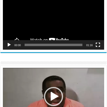
vídeo
00:00
01:16
Reproductor
de
vídeo