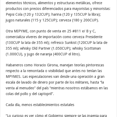
elementos técnicos, alimentos y estructuras metálicas, ofrece
productos con precios diferenciados para mayoristas y minoristas:
Pepsi Cola (120 y 132CUP); harina (120 y 135CUP la libra);
jugos naturales (115 y 125CUP); cerveza (180 y 200CUP).
Otra MIPYME, con punto de venta en 25 #811 e/ B y C,
comercializa víveres de importación como cerveza Presidente
(130CUP la lata de 355 ml); refresco Sunkist (120CUP la lata de
355 ml); whisky Old Partner (1.050CUP); whisky Scottsman
(1.000CU), y jugo de naranja (400CUP el litro).
Habaneros como Horacio Girona, manejan teorías pintorescas
respecto a la remontada o visibilidad que antes no tenían las
MPYMES. Las especulaciones van desde una operación a gran
escala de lavado de dinero por parte de los militares, hasta “la
venta al menudeo” del país “mientras nosotros estábamos en las
colas del pollo y del captopril”.
Cada día, menos establecimientos estatales
“Lo curioso es ver cómo el Gobierno siempre se las ingenia para