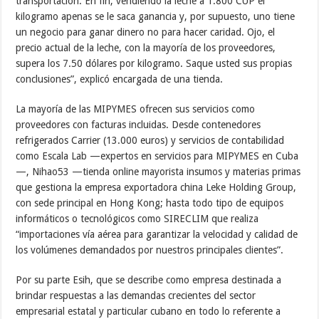
transportación. En fin, vendiendo la leche a 1.800 CUP el
kilogramo apenas se le saca ganancia y, por supuesto, uno tiene
un negocio para ganar dinero no para hacer caridad. Ojo, el
precio actual de la leche, con la mayoría de los proveedores,
supera los 7.50 dólares por kilogramo. Saque usted sus propias
conclusiones”, explicó encargada de una tienda.
La mayoría de las MIPYMES ofrecen sus servicios como
proveedores con facturas incluidas. Desde contenedores
refrigerados Carrier (13.000 euros) y servicios de contabilidad
como Escala Lab —expertos en servicios para MIPYMES en Cuba
—, Nihao53 —tienda online mayorista insumos y materias primas
que gestiona la empresa exportadora china Leke Holding Group,
con sede principal en Hong Kong; hasta todo tipo de equipos
informáticos o tecnológicos como SIRECLIM que realiza
“importaciones vía aérea para garantizar la velocidad y calidad de
los volúmenes demandados por nuestros principales clientes”.
Por su parte Esih, que se describe como empresa destinada a
brindar respuestas a las demandas crecientes del sector
empresarial estatal y particular cubano en todo lo referente a