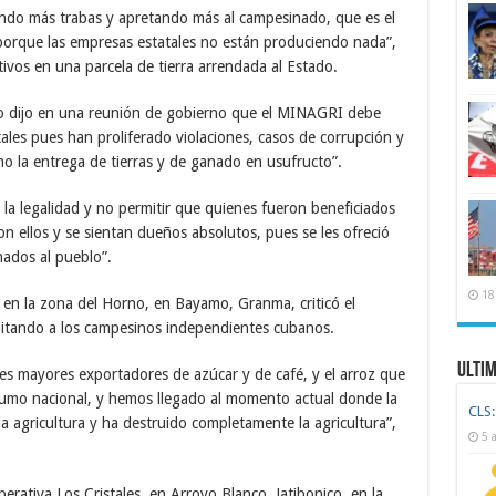
endo más trabas y apretando más al campesinado, que es el
porque las empresas estatales no están produciendo nada”,
tivos en una parcela de tierra arrendada al Estado.
o dijo en una reunión de gobierno que el MINAGRI debe
tales pues han proliferado violaciones, casos de corrupción y
mo la entrega de tierras y de ganado en usufructo”.
 la legalidad y no permitir que quienes fueron beneficiados
n ellos y se sientan dueños absolutos, pues se les ofreció
nados al pueblo”.
18
e en la zona del Horno, en Bayamo, Granma, criticó el
imitando a los campesinos independientes cubanos.
Ulti
es mayores exportadores de azúcar y de café, y el arroz que
sumo nacional, y hemos llegado al momento actual donde la
CLS:
 agricultura y ha destruido completamente la agricultura”,
5 
perativa Los Cristales, en Arroyo Blanco, Jatibonico, en la