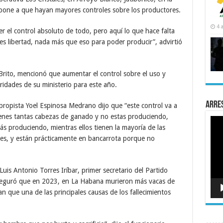
 opone a que hayan mayores controles sobre los productores.
4 
ener el control absoluto de todo, pero aquí lo que hace falta
 es libertad, nada más que eso para poder producir”, advirtió
 Brito, mencionó que aumentar el control sobre el uso y
oridades de su ministerio para este año.
Arre
propista Yoel Espinosa Medrano dijo que “este control va a
ienes tantas cabezas de ganado y no estas produciendo,
Rep
de
tás produciendo, mientras ellos tienen la mayoría de las
víde
ones, y están prácticamente en bancarrota porque no
uis Antonio Torres Iríbar, primer secretario del Partido
eguró que en 2023, en La Habana murieron más vacas de
n que una de las principales causas de los fallecimientos