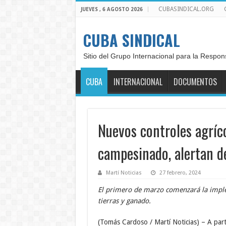
CUBASINDICAL.ORG
JUEVES , 6 AGOSTO 2026
CUBA SINDICAL
Sitio del Grupo Internacional para la Respon
CUBA
INTERNACIONAL
DOCUMENTOS
Nuevos controles agríc
campesinado, alertan d
Martí Noticias
27 febrero, 2024
El primero de marzo comenzará la implem
tierras y ganado.
(Tomás Cardoso / Martí Noticias) – A parti