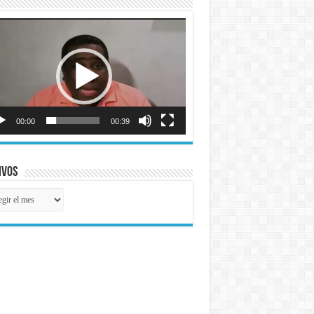
roductor
o
00:00
00:39
ivos
ivos