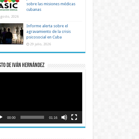
sobre las misiones médicas
cubanas
agosto, 2026
Informe alerta sobre el
agravamiento de la crisis
psicosocial en Cuba
29 julio, 2026
sto de Iván Hernández
roductor
o
00:00
01:16