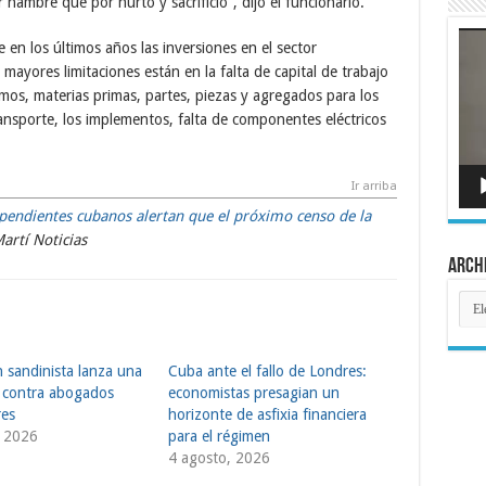
ambre que por hurto y sacrificio”, dijo el funcionario.
Rep
n los últimos años las inversiones en el sector
de
víde
ayores limitaciones están en la falta de capital de trabajo
umos, materias primas, partes, piezas y agregados para los
ransporte, los implementos, falta de componentes eléctricos
Ir arriba
endientes cubanos alertan que el próximo censo de la
artí Noticias
Arch
Arch
 sandinista lanza una
Cuba ante el fallo de Londres:
 contra abogados
economistas presagian un
res
horizonte de asfixia financiera
, 2026
para el régimen
4 agosto, 2026