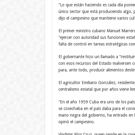
“Lo que están haciendo es cada día poni
único sector que está produciendo algo, 
dijo el campesino que mantiene varios cul
El primer ministro cubano Manuel Marrer
“ejercer con autoridad sus funciones esta
falta de control en tareas estratégicas co
El gobernante hizo un llamado a “restituir
con esos recursos del Estado malversen co
para, ante todo, producir alimentos desti
El agricultor Emiliano González, resident
centralismo estatal que por años viene l
“En el año 1959 Cuba era uno de los país
se cosechaba en el país daba para el con
mano negra del gobierno, ha entrado en la
opinó el campesino.
Vladimir Ríos Cruz, quien reside en la coo