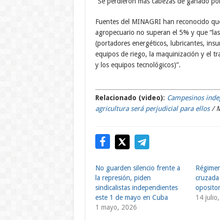
“Se perdieron más cabezas de ganado por h
Fuentes del MINAGRI han reconocido que e
agropecuario no superan el 5% y que “las m
(portadores energéticos, lubricantes, ins
equipos de riego, la maquinización y el t
y los equipos tecnológicos)”.
Relacionado (video)
:
Campesinos indep
agricultura será perjudicial para ellos
/ M
No guarden silencio frente a
Régimen
la represión, piden
cruzada
sindicalistas independientes
oposito
este 1 de mayo en Cuba
14 julio
1 mayo, 2026