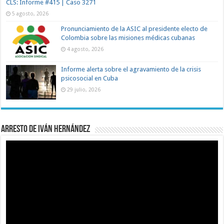
CLS: Informe #415 | Caso 3271
5 agosto, 2026
Pronunciamiento de la ASIC al presidente electo de
Colombia sobre las misiones médicas cubanas
4 agosto, 2026
Informe alerta sobre el agravamiento de la crisis
psicosocial en Cuba
29 julio, 2026
Arresto de Iván Hernández
Reproductor
de
vídeo