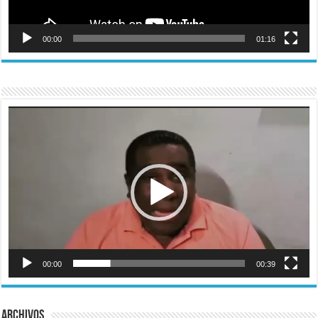
00:00
01:16
Reproductor
de
vídeo
00:00
00:39
Archivos