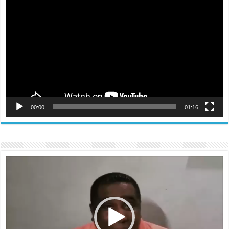
de
vídeo
00:00
01:16
Reproductor
de
vídeo