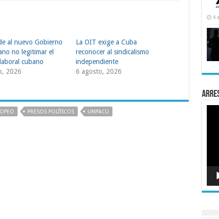
4 
de al nuevo Gobierno
La OIT exige a Cuba
no no legitimar el
reconocer al sindicalismo
laboral cubano
independiente
o, 2026
6 agosto, 2026
Arre
Rep
ROPEO
PRESOS POLÍTICOS
UNPACU
de
víde