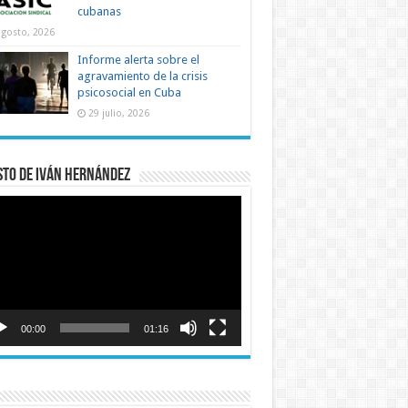
cubanas
agosto, 2026
Informe alerta sobre el
agravamiento de la crisis
psicosocial en Cuba
29 julio, 2026
sto de Iván Hernández
roductor
o
00:00
01:16