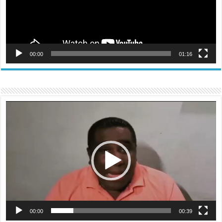
00:00
01:16
Reproductor
de
vídeo
00:00
00:39