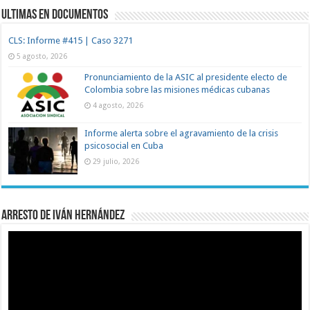
Ultimas en documentos
CLS: Informe #415 | Caso 3271
5 agosto, 2026
Pronunciamiento de la ASIC al presidente electo de
Colombia sobre las misiones médicas cubanas
4 agosto, 2026
Informe alerta sobre el agravamiento de la crisis
psicosocial en Cuba
29 julio, 2026
Arresto de Iván Hernández
Reproductor
de
vídeo