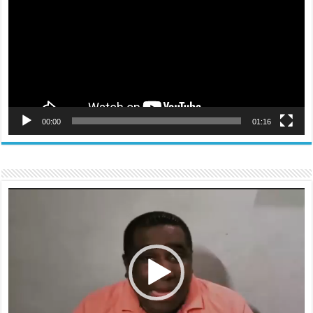
00:00
01:16
Reproductor
de
vídeo