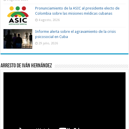
Pronunciamiento de la ASIC al presidente electo de
Colombia sobre las misiones médicas cubanas
4 agosto, 2026
Informe alerta sobre el agravamiento de la crisis
psicosocial en Cuba
29 julio, 2026
Arresto de Iván Hernández
Reproductor
de
vídeo