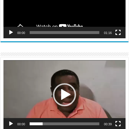
00:00
01:16
Reproductor
de
vídeo
00:00
00:39