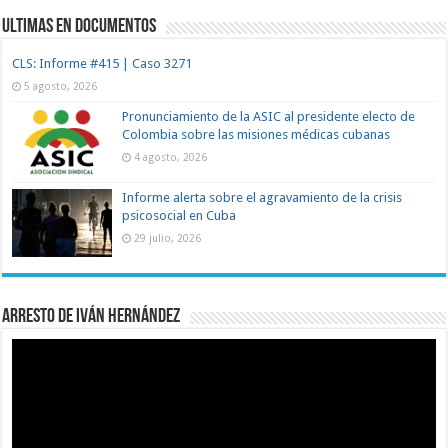
Ultimas en documentos
CLS: Informe #415 | Caso 3271
5 agosto, 2026
Pronunciamiento de la ASIC al presidente electo de
Colombia sobre las misiones médicas cubanas
4 agosto, 2026
Informe alerta sobre el agravamiento de la crisis
psicosocial en Cuba
29 julio, 2026
Arresto de Iván Hernández
Reproductor
de
vídeo