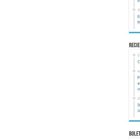
i
1
E
t
reci
5
C
4
P
e
c
2
I
c
Bole