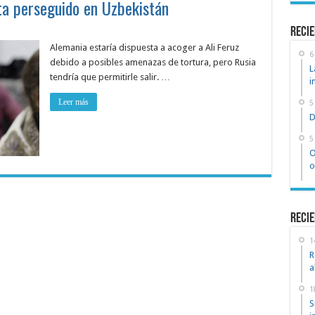
ta perseguido en Uzbekistán
recie
Alemania estaría dispuesta a acoger a Ali Feruz
6
debido a posibles amenazas de tortura, pero Rusia
L
tendría que permitirle salir. …
i
Leer más
5
D
5
O
o
Recie
1
R
a
1
S