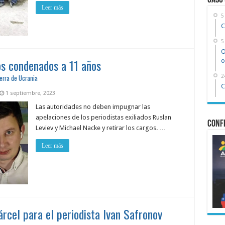
Caso
Leer más
5
C
5
O
os condenados a 11 años
o
2
erra de Ucrania
C
1 septiembre, 2023
Las autoridades no deben impugnar las
apelaciones de los periodistas exiliados Ruslan
Confe
Leviev y Michael Nacke y retirar los cargos. …
Leer más
árcel para el periodista Ivan Safronov