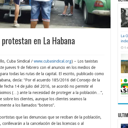
Ultim
La O
s protestan en La Habana
ind
6 
lo, Cuba Sindical /
www.cubasindical.org
) – Los taxistas
te jueves 9 de febrero con el anuncio en los medios de
para todas las rutas de la capital. El escrito, publicado como
bana, decía: “Por el acuerdo 185/2016 del Consejo de la
e fecha 14 de julio del 2016, se acordó no permitir el
máximos (…) ante la necesidad de proteger a la población…”,
e sobre los clientes, aunque los clientes seamos la
tamente a los llamados “boteros”.
Ultim
portistas que las denuncias que se reciban de la población,
 conllevarán a la cancelación de las licencias o al