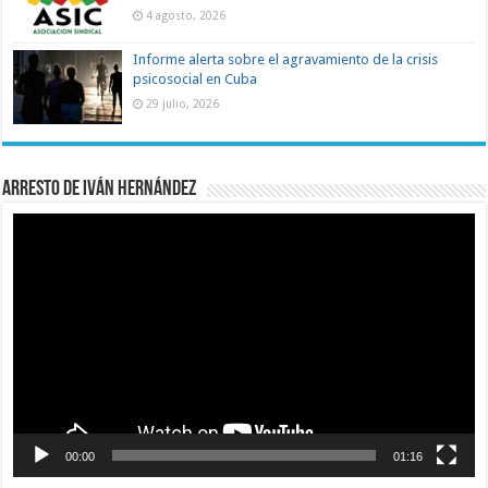
4 agosto, 2026
Informe alerta sobre el agravamiento de la crisis
psicosocial en Cuba
29 julio, 2026
Arresto de Iván Hernández
Reproductor
de
vídeo
00:00
01:16