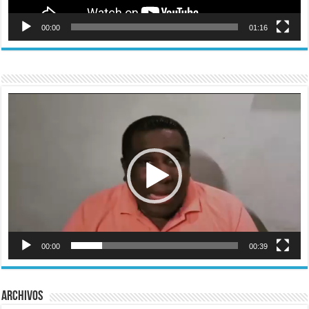
00:00
01:16
Reproductor
de
vídeo
00:00
00:39
Archivos