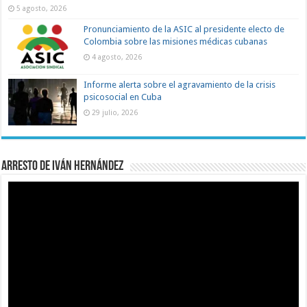
5 agosto, 2026
Pronunciamiento de la ASIC al presidente electo de
Colombia sobre las misiones médicas cubanas
4 agosto, 2026
Informe alerta sobre el agravamiento de la crisis
psicosocial en Cuba
29 julio, 2026
Arresto de Iván Hernández
Reproductor
de
vídeo