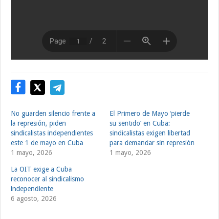
No guarden silencio frente a
El Primero de Mayo ‘pierde
la represión, piden
su sentido’ en Cuba:
sindicalistas independientes
sindicalistas exigen libertad
este 1 de mayo en Cuba
para demandar sin represión
1 mayo, 2026
1 mayo, 2026
La OIT exige a Cuba
reconocer al sindicalismo
independiente
6 agosto, 2026