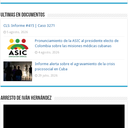
Ultimas en documentos
CLS: Informe #415 | Caso 3271
5 agosto, 2026
Pronunciamiento de la ASIC al presidente electo de
Colombia sobre las misiones médicas cubanas
4 agosto, 2026
Informe alerta sobre el agravamiento de la crisis
psicosocial en Cuba
29 julio, 2026
Arresto de Iván Hernández
Reproductor
de
vídeo