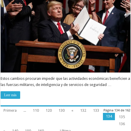
Estos cambios procuran impedir que las actividades económicas beneficien a
las fuerzas militares, de inteligencia y de servicios de seguridad …
Leer más
Primera
...
110
120
130
«
132
133
Página 134 de 162
134
135
136
»
140
150
160
...
Ultima