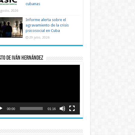
cubanas
agosto, 2026
Informe alerta sobre el
agravamiento de la crisis
psicosocial en Cuba
29 julio, 2026
sto de Iván Hernández
roductor
o
00:00
01:16