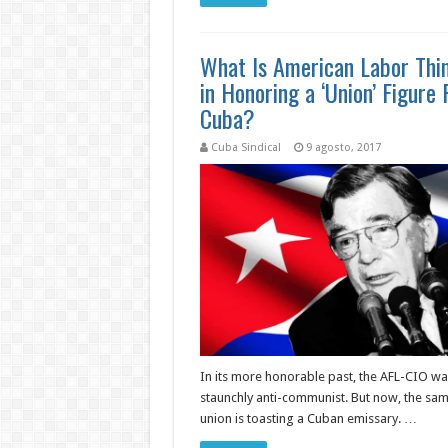
What Is American Labor Thi
in Honoring a ‘Union’ Figure
Cuba?
Cuba Sindical
9 agosto, 2017
In its more honorable past, the AFL-CIO wa
staunchly anti-communist. But now, the sa
union is toasting a Cuban emissary. …