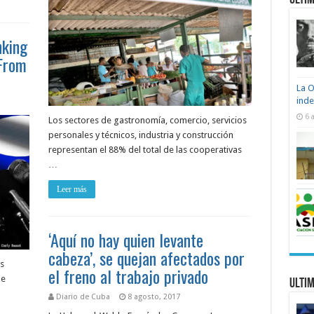
Ultim
nking
 From
La O
ind
6 
Los sectores de gastronomía, comercio, servicios
personales y técnicos, industria y construcción
representan el 88% del total de las cooperativas
…
Leer más
‘Aquí no hay quien levante
cabeza’, se quejan afectados por
s
el freno al trabajo privado
me
Ultim
Diario de Cuba
8 agosto, 2017