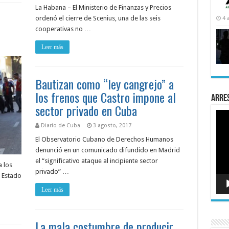
La Habana – El Ministerio de Finanzas y Precios
ordenó el cierre de Scenius, una de las seis
4 
cooperativas no …
Leer más
Bautizan como “ley cangrejo” a
los frenos que Castro impone al
Arre
sector privado en Cuba
Rep
de
Diario de Cuba
3 agosto, 2017
víde
El Observatorio Cubano de Derechos Humanos
denunció en un comunicado difundido en Madrid
el “significativo ataque al incipiente sector
a los
privado” …
l Estado
Leer más
La mala costumbre de producir