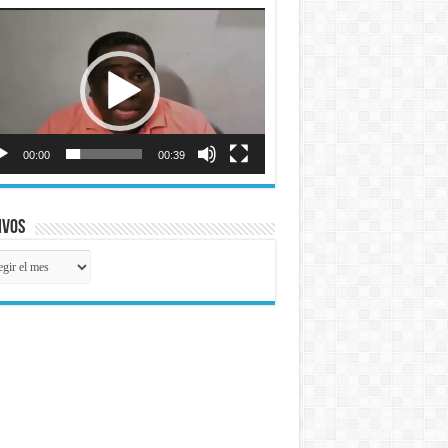
roductor
o
00:00
00:39
ivos
ivos