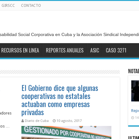
GIRSCC
CONTACTO
sabilidad Social Corporativa en Cuba y la Asociación Sindical Indepen
RECURSOS EN LINEA
REPORTES ANUALES
ASIC
CASO 3271
Nota
a
El Gobierno dice que algunas
cooperativas no estatales
actuaban como empresas
privadas
Repo
jadores
14
Diario de Cuba
10 agosto, 2017
ptos …