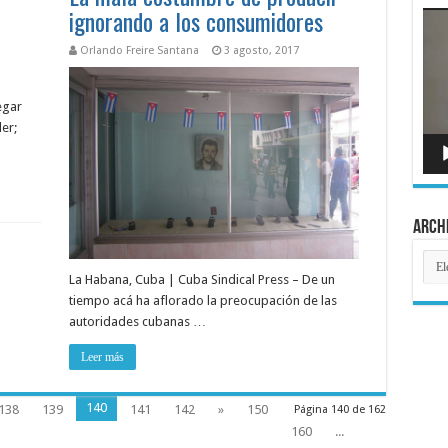
ignorando a los consumidores
Rep
de
víde
Orlando Freire Santana
3 agosto, 2017
egar
er;
Arch
Arch
La Habana, Cuba | Cuba Sindical Press – De un
tiempo acá ha aflorado la preocupación de las
autoridades cubanas …
Leer más
140
138
139
141
142
»
150
Página 140 de 162
160
...