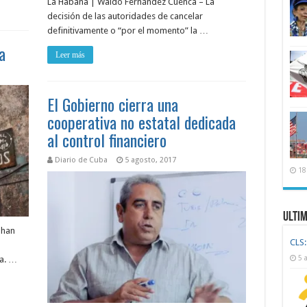
La Habana | Waldo Fernández Cuenca – La
decisión de las autoridades de cancelar
definitivamente o “por el momento” la …
a
Leer más
El Gobierno cierra una
cooperativa no estatal dedicada
al control financiero
Diario de Cuba
5 agosto, 2017
18
Ulti
 han
CLS:
5 
ia. …