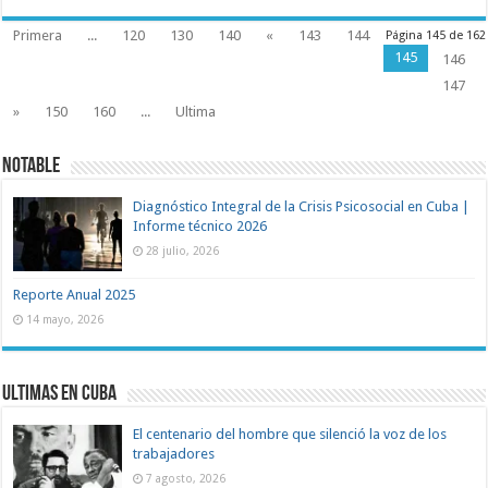
Primera
...
120
130
140
«
143
144
Página 145 de 162
145
146
147
»
150
160
...
Ultima
Notable
Diagnóstico Integral de la Crisis Psicosocial en Cuba |
Informe técnico 2026
28 julio, 2026
Reporte Anual 2025
14 mayo, 2026
Ultimas en Cuba
El centenario del hombre que silenció la voz de los
trabajadores
7 agosto, 2026